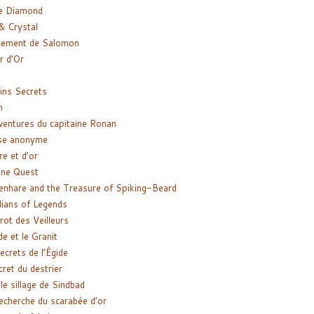
e Diamond
& Crystal
gement de Salomon
ir d’Or
ns Secrets
m
ventures du capitaine Ronan
se anonyme
re et d’or
ne Quest
enhare and the Treasure of Spiking-Beard
ians of Legends
rot des Veilleurs
de et le Granit
ecrets de l’Égide
cret du destrier
le sillage de Sindbad
recherche du scarabée d’or