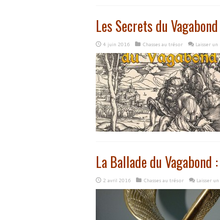
Les Secrets du Vagabond
4 juin 2016
Chasses au trésor
Laisser u
La Ballade du Vagabond :
2 avril 2016
Chasses au trésor
Laisser u