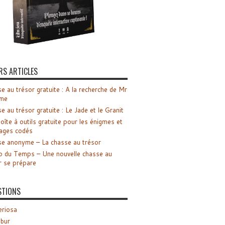
RS ARTICLES
e au trésor gratuite : A la recherche de Mr
me
e au trésor gratuite : Le Jade et le Granit
oîte à outils gratuite pour les énigmes et
ages codés
e anonyme – La chasse au trésor
o du Temps – Une nouvelle chasse au
r se prépare
STIONS
riosa
ibur