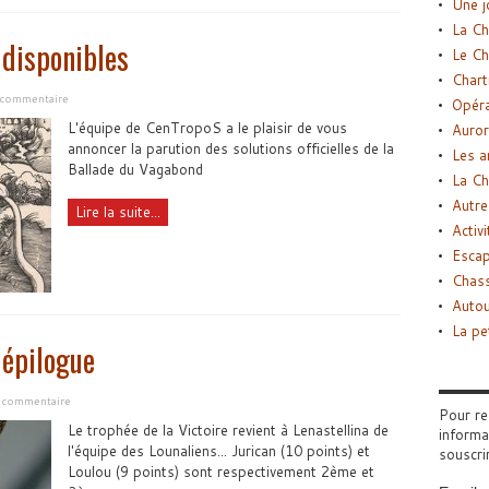
Une j
La Ch
 disponibles
Le Ch
Chart
n commentaire
Opéra
L'équipe de CenTropoS a le plaisir de vous
Auror
annoncer la parution des solutions officielles de la
Les a
Ballade du Vagabond
La Ch
Autre
Lire la suite...
Activi
Esca
Chass
Autou
La pe
 épilogue
n commentaire
Pour re
Le trophée de la Victoire revient à Lenastellina de
informa
l'équipe des Lounaliens... Jurican (10 points) et
souscri
Loulou (9 points) sont respectivement 2ème et