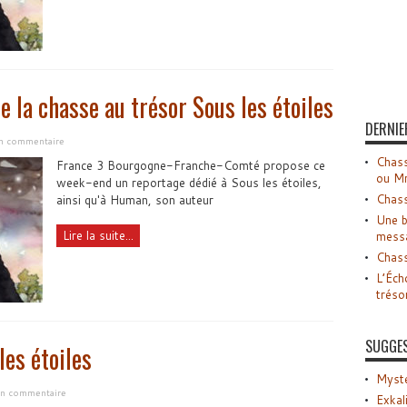
e la chasse au trésor Sous les étoiles
DERNIE
un commentaire
Chass
France 3 Bourgogne-Franche-Comté propose ce
ou M
week-end un reportage dédié à Sous les étoiles,
Chass
ainsi qu'à Human, son auteur
Une b
Lire la suite...
mess
Chass
L’Éch
tréso
SUGGE
les étoiles
Myste
 un commentaire
Exkal