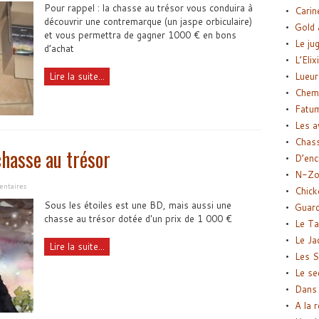
Pour rappel : la chasse au trésor vous conduira à
Carin
découvrir une contremarque (un jaspe orbiculaire)
Gold 
et vous permettra de gagner 1000 € en bons
Le ju
d’achat
L’Elix
Lire la suite...
Lueur
Chemi
Fatu
Les a
Chas
chasse au trésor
D’enc
N-Zo
ntaires
Chick
Sous les étoiles est une BD, mais aussi une
Guard
chasse au trésor dotée d'un prix de 1 000 €
Le Ta
Le Ja
Lire la suite...
Les S
Le se
Dans 
A la 