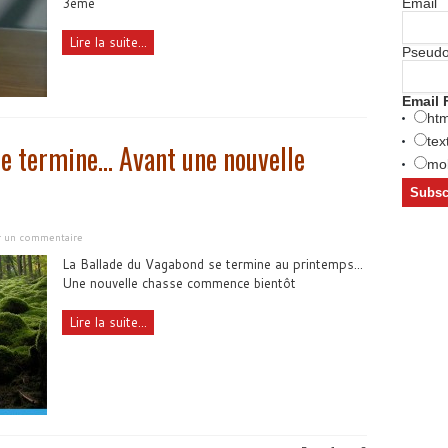
3ème
Email
Lire la suite...
Pseud
Email 
htm
tex
e termine… Avant une nouvelle
mob
er un commentaire
La Ballade du Vagabond se termine au printemps...
Une nouvelle chasse commence bientôt
Lire la suite...