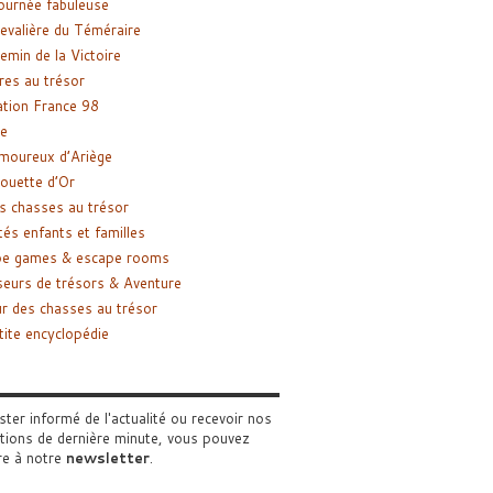
ournée fabuleuse
evalière du Téméraire
emin de la Victoire
res au trésor
tion France 98
e
moureux d’Ariège
ouette d’Or
s chasses au trésor
tés enfants et familles
pe games & escape rooms
eurs de trésors & Aventure
r des chasses au trésor
tite encyclopédie
ster informé de l'actualité ou recevoir nos
tions de dernière minute, vous pouvez
re à notre
newsletter
.