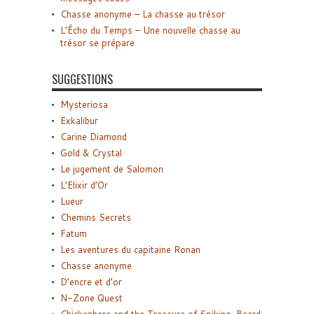
Chasse anonyme – La chasse au trésor
L’Écho du Temps – Une nouvelle chasse au
trésor se prépare
SUGGESTIONS
Mysteriosa
Exkalibur
Carine Diamond
Gold & Crystal
Le jugement de Salomon
L’Elixir d’Or
Lueur
Chemins Secrets
Fatum
Les aventures du capitaine Ronan
Chasse anonyme
D’encre et d’or
N-Zone Quest
Chickenhare and the Treasure of Spiking-Beard