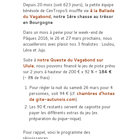
Depuis 20 mois (soit 623 jours), la petite équipe
bénévole de CenTropoS insuffle vie
à la Ballade
du Vagabond
, notre 1ère chasse au trésor
en Bourgogne
.
Dans un mois à peine pour le week-end de
Pâques 2016, le 26 et 27 mars prochains, nous
accueillerons avec plaisir nos 3 finalistes : Loulou,
Léna et Juju.
Suite à
notre Queste du Vagabond sur
Ulule
, nous pouvons financé le jeu de piste prévu
sur 2 jours à hauteur de 200 € x 92 % =
184 €
(- 8% de frais) :
Pour régler la nuit du samedi 26 mars pour 4
personnes, soit 94 € (cf.
chambres d’hotes
de gite-autunois.com
).
Les 90 € restants servent de cagnotte pour
payer les différents extras du jeu (ex.
préparation du pique-nique).
Pour rappel, voici le programme des
réjouissances :