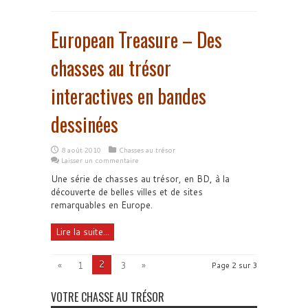
European Treasure – Des
chasses au trésor
interactives en bandes
dessinées
8 août 2010
Chasses au trésor
Laisser un commentaire
Une série de chasses au trésor, en BD, à la
découverte de belles villes et de sites
remarquables en Europe.
Lire la suite...
2
«
1
3
»
Page 2 sur 3
VOTRE CHASSE AU TRÉSOR