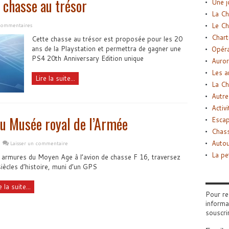
a chasse au trésor
Une j
La Ch
Le Ch
commentaires
Chart
Cette chasse au trésor est proposée pour les 20
ans de la Playstation et permettra de gagner une
Opéra
PS4 20th Anniversary Edition unique
Auror
Les a
Lire la suite...
La Ch
Autre
Activi
u Musée royal de l’Armée
Esca
Chass
Autou
Laisser un commentaire
La pe
armures du Moyen Age à l’avion de chasse F 16, traversez
iècles d’histoire, muni d’un GPS
e la suite...
Pour re
informa
souscri