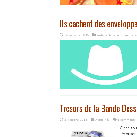
Ils cachent des envelopp
16 octobre 2015
Autour des chasses au tréso
Trésors de la Bande Dess
2 octobre 2015
Actualités
1 commentai
C'est sou
découvert