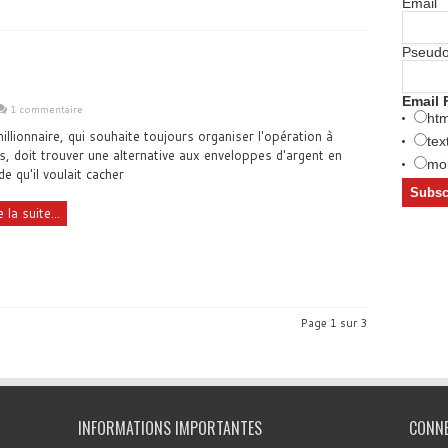
Email
Pseud
Email 
1 commentaire
htm
illionnaire, qui souhaite toujours organiser l'opération à
tex
s, doit trouver une alternative aux enveloppes d'argent en
mob
ide qu'il voulait cacher
e la suite...
Page 1 sur 3
INFORMATIONS IMPORTANTES
CONN