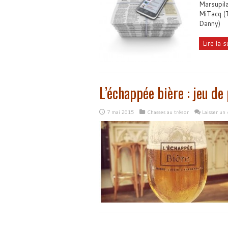
Marsupila
MiTacq (T
Danny)
Lire la su
L’échappée bière : jeu de 
7 mai 2015
Chasses au trésor
Laisser un