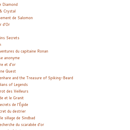
e Diamond
& Crystal
gement de Salomon
ir d’Or
ns Secrets
m
ventures du capitaine Ronan
se anonyme
re et d’or
ne Quest
enhare and the Treasure of Spiking-Beard
ians of Legends
rot des Veilleurs
de et le Granit
ecrets de l’Égide
cret du destrier
le sillage de Sindbad
recherche du scarabée d’or