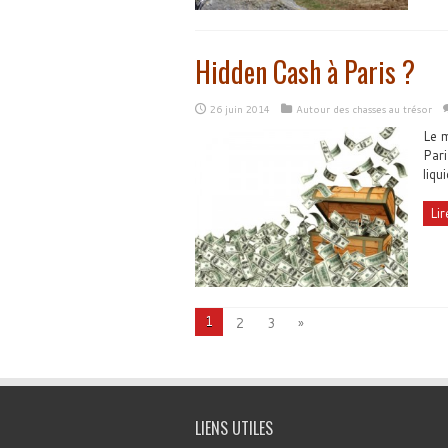
Hidden Cash à Paris ?
26 juin 2014
Autour des chasses au trésor
Le m
Pari
liqu
Lir
1
2
3
»
LIENS UTILES