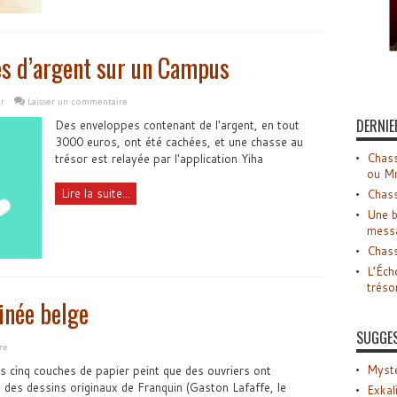
es d’argent sur un Campus
r
Laisser un commentaire
DERNIE
Des enveloppes contenant de l'argent, en tout
3000 euros, ont été cachées, et une chasse au
Chass
trésor est relayée par l'application Yiha
ou M
Lire la suite...
Chass
Une b
mess
Chass
L’Éch
tréso
inée belge
SUGGE
re
Myste
s cinq couches de papier peint que des ouvriers ont
 des dessins originaux de Franquin (Gaston Lafaffe, le
Exkal