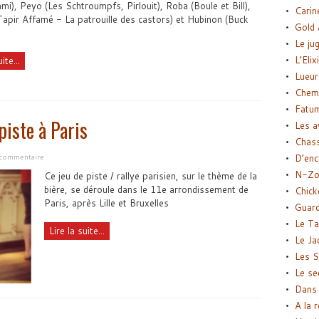
mi), Peyo (Les Schtroumpfs, Pirlouit), Roba (Boule et Bill),
Carin
apir Affamé - La patrouille des castors) et Hubinon (Buck
Gold 
Le ju
L’Elix
ite...
Lueur
Chemi
Fatu
piste à Paris
Les a
Chas
D’enc
 commentaire
N-Zo
Ce jeu de piste / rallye parisien, sur le thème de la
bière, se déroule dans le 11e arrondissement de
Chick
Paris, après Lille et Bruxelles
Guard
Le Ta
Lire la suite...
Le Ja
Les S
Le se
Dans 
A la 