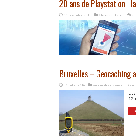
20 ans de Playstation : l
12 décembre 2014
Chasses au trésor
2 
Bruxelles – Geocaching a
30 juillet 2014
Autour des chasses au trésor
Des 
12 s
Lir