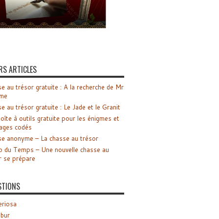
RS ARTICLES
e au trésor gratuite : A la recherche de Mr
me
e au trésor gratuite : Le Jade et le Granit
oîte à outils gratuite pour les énigmes et
ages codés
e anonyme – La chasse au trésor
o du Temps – Une nouvelle chasse au
r se prépare
STIONS
riosa
ibur