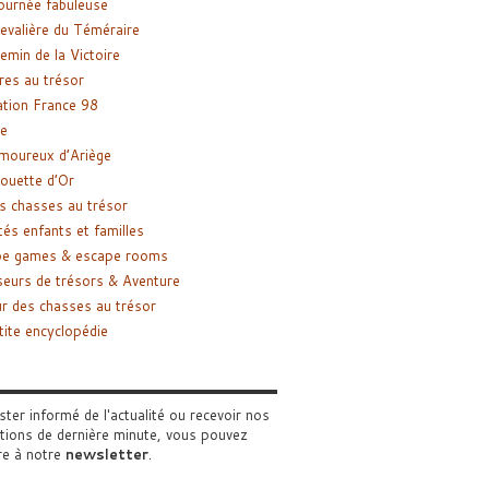
ournée fabuleuse
evalière du Téméraire
emin de la Victoire
res au trésor
tion France 98
e
moureux d’Ariège
ouette d’Or
s chasses au trésor
tés enfants et familles
pe games & escape rooms
eurs de trésors & Aventure
r des chasses au trésor
tite encyclopédie
ster informé de l'actualité ou recevoir nos
tions de dernière minute, vous pouvez
re à notre
newsletter
.