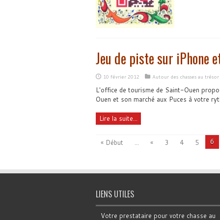
Jeu de piste sur iPhone e
10 février 2012
Autour des chasses au trésor
L'office de tourisme de Saint-Ouen propos
Ouen et son marché aux Puces à votre ry
Lire la suite...
6
« Début
...
«
3
4
5
LIENS UTILES
Votre prestataire pour votre chasse au