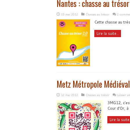
Nantes : chasse au trésor
15 mai 2012
Chasses au trésor
2 commen
Cette chasse au trés
Lire la suite...
Metz Métropole Médiéva
12 mai 2012
Chasses au trésor
Laisser 
3MG12, c'est
Cour d’Or, à
Lire la suite.