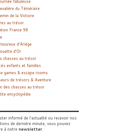
ournée fabuleuse
evalière du Téméraire
emin de la Victoire
res au trésor
tion France 98
e
moureux d’Ariège
ouette d’Or
s chasses au trésor
tés enfants et familles
pe games & escape rooms
eurs de trésors & Aventure
r des chasses au trésor
tite encyclopédie
ster informé de l'actualité ou recevoir nos
tions de dernière minute, vous pouvez
re à notre
newsletter
.