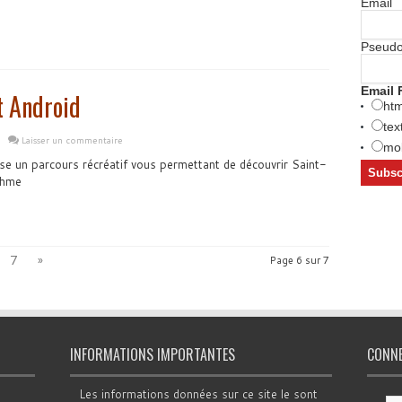
Email
Pseud
Email 
t Android
htm
tex
Laisser un commentaire
mob
e un parcours récréatif vous permettant de découvrir Saint-
thme
7
»
Page 6 sur 7
INFORMATIONS IMPORTANTES
CONN
Les informations données sur ce site le sont