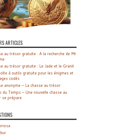
RS ARTICLES
e au trésor gratuite : A la recherche de Mr
me
e au trésor gratuite : Le Jade et le Granit
oîte à outils gratuite pour les énigmes et
ages codés
e anonyme – La chasse au trésor
o du Temps – Une nouvelle chasse au
r se prépare
STIONS
riosa
ibur