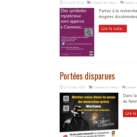
21 août 2012
Chasses au trésor
Laisser
Partez à la recherch
énigmes disséminées
Lire la suite...
Portées disparues
27 juillet 2012
Chasses au trésor
Laisse
Dans la
de femm
Lire la 