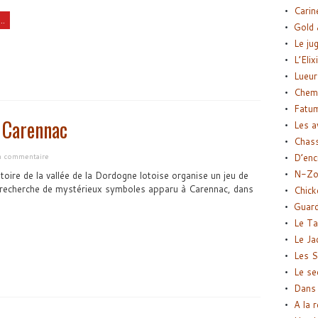
Carin
..
Gold 
Le ju
L’Elix
Lueur
Chemi
Fatu
 Carennac
Les a
Chas
un commentaire
D’enc
N-Zo
stoire de la vallée de la Dordogne lotoise organise un jeu de
 recherche de mystérieux symboles apparu à Carennac, dans
Chick
Guard
Le Ta
Le Ja
Les S
Le se
Dans 
A la 