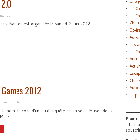
 2.0
Une j
La Ch
Le Ch
taires
Chart
or à Nantes est organisée le samedi 2 juin 2012
Opéra
Auror
Les a
La Ch
Autre
Activi
Esca
Chass
l Games 2012
Autou
La pe
un commentaire
 le nom de code d'un jeu d'enquête organisé au Musée de La
 Metz
Pour re
informa
..
souscri