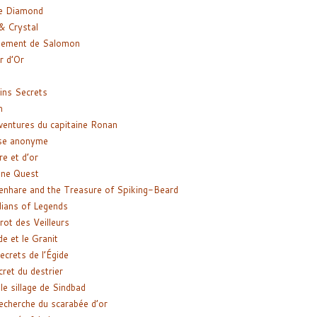
e Diamond
& Crystal
gement de Salomon
ir d’Or
ns Secrets
m
ventures du capitaine Ronan
se anonyme
re et d’or
ne Quest
enhare and the Treasure of Spiking-Beard
ians of Legends
rot des Veilleurs
de et le Granit
ecrets de l’Égide
cret du destrier
le sillage de Sindbad
recherche du scarabée d’or