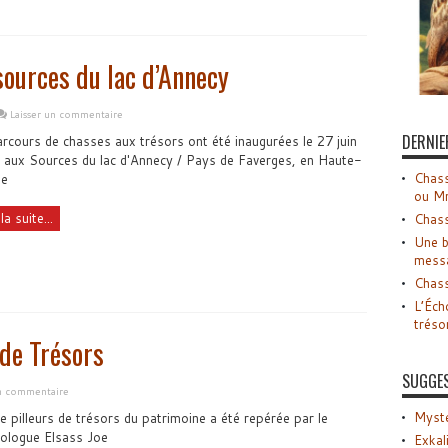
sources du lac d’Annecy
Laisser un commentaire
DERNIE
rcours de chasses aux trésors ont été inaugurées le 27 juin
aux Sources du lac d'Annecy / Pays de Faverges, en Haute-
Chass
ie
ou M
la suite...
Chass
Une b
mess
Chass
L’Éch
tréso
 de Trésors
SUGGE
un commentaire
Myste
 pilleurs de trésors du patrimoine a été repérée par le
éologue Elsass Joe
Exkal