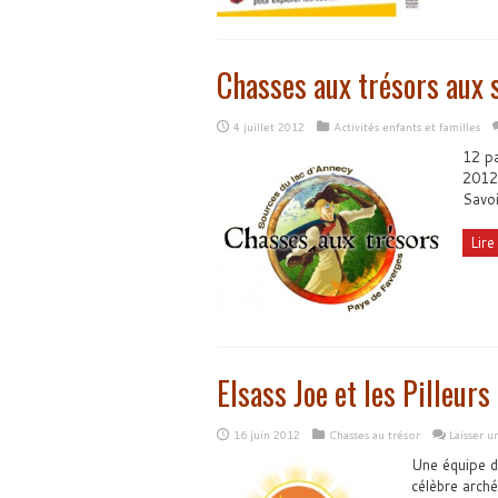
Chasses aux trésors aux 
4 juillet 2012
Activités enfants et familles
12 pa
2012 
Savo
Lire 
Elsass Joe et les Pilleurs
16 juin 2012
Chasses au trésor
Laisser 
Une équipe de
célèbre arch