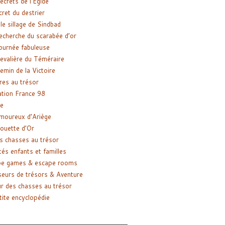
ecrets de l’Égide
cret du destrier
le sillage de Sindbad
recherche du scarabée d’or
ournée fabuleuse
evalière du Téméraire
emin de la Victoire
res au trésor
tion France 98
e
moureux d’Ariège
ouette d’Or
s chasses au trésor
tés enfants et familles
pe games & escape rooms
eurs de trésors & Aventure
r des chasses au trésor
tite encyclopédie