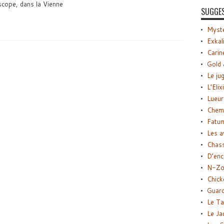
cope, dans la Vienne
SUGGE
Myste
Exkal
Carin
Gold 
Le ju
L’Elix
Lueur
Chemi
Fatu
Les a
Chas
D’enc
N-Zo
Chick
Guard
Le Ta
Le Ja