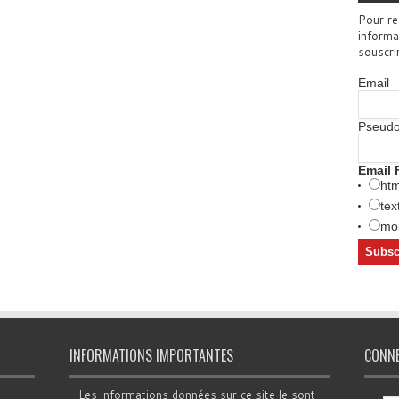
Pour re
informa
souscri
Email
Pseud
Email 
htm
tex
mob
INFORMATIONS IMPORTANTES
CONN
Les informations données sur ce site le sont