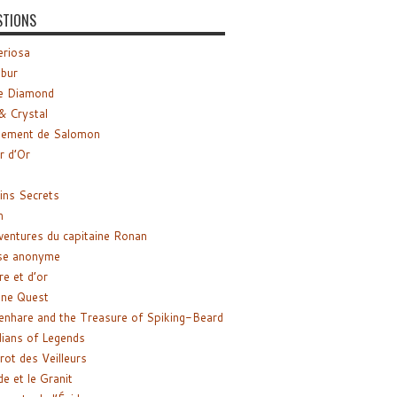
STIONS
riosa
ibur
e Diamond
& Crystal
gement de Salomon
ir d’Or
ns Secrets
m
ventures du capitaine Ronan
se anonyme
re et d’or
ne Quest
enhare and the Treasure of Spiking-Beard
ians of Legends
rot des Veilleurs
de et le Granit