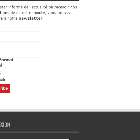
ster informé de l'actualité ou recevoir nos
tions de dernière minute, vous pouvez
re à notre
newsletter
.
o
Format
l
t
ile
EXION