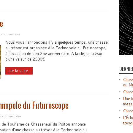
e
un commentaire
Nous vous l'annoncions il y a quelques temps, une chasse
au trésor est organisée à la Technopole du Futuroscope,
à l'occasion de son 25e anniversaire. A la clé, un trésor
d'une valeur de 2500€
DERNIE
Lire la suite...
Chass
ou M
Chass
Une b
chnopole du Futuroscope
mess
Chass
un commentaire
L’Éch
tréso
e de Tourisme de Chasseneuil du Poitou annonce
isation d'une chasse au trésor à la Technopole du