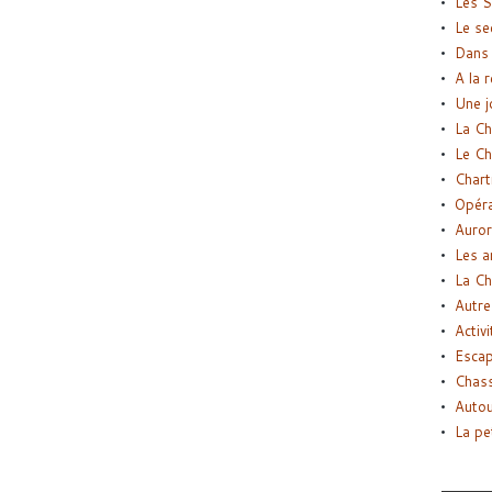
Les S
Le se
Dans 
A la 
Une j
La Ch
Le Ch
Chart
Opéra
Auror
Les a
La Ch
Autre
Activi
Esca
Chass
Autou
La pe