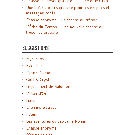
Chasse au trésor gratuite : Le Jade et le Granit
Une boîte à outils gratuite pour les énigmes et
messages codés
Chasse anonyme – La chasse au trésor
L’Écho du Temps – Une nouvelle chasse au
trésor se prépare
SUGGESTIONS
Mysteriosa
Exkalibur
Carine Diamond
Gold & Crystal
Le jugement de Salomon
L’Elixir d’Or
Lueur
Chemins Secrets
Fatum
Les aventures du capitaine Ronan
Chasse anonyme