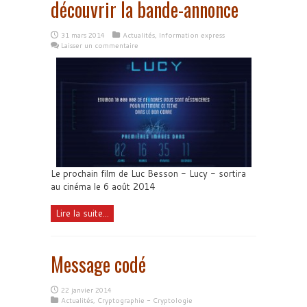
découvrir la bande-annonce
31 mars 2014
Actualités
,
Information express
Laisser un commentaire
Le prochain film de Luc Besson - Lucy - sortira
au cinéma le 6 août 2014
Lire la suite...
Message codé
22 janvier 2014
Actualités
,
Cryptographie - Cryptologie