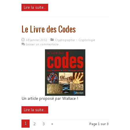
Lire la suite...
Le Livre des Codes
18 janvier 2012
Cryptographie - Cryptologie
Laisser un commentaire
Un article proposé par Wallace !
Lire la suite...
1
2
3
»
Page 1 sur 3