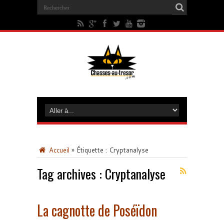
Accueil
»
Étiquette :
Cryptanalyse
Tag archives :
Cryptanalyse
La cagnotte de Poséïdon