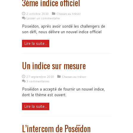
3ème indice officiel
2 octobre 2010
Chasses au trésor
Laisser un commentaire
Poseïdon, après avoir sondé les challengers de
son défi, nous délivre un nouvel indice officiel
Lire la suite...
Un indice sur mesure
27 septembre 2010
Chasses au trésor
3 commentaires
Poséïdon a accepté de fournir un nouvel indice,
dont le thème est ouvert.
Lire la suite...
L’intercom de Poséïdon