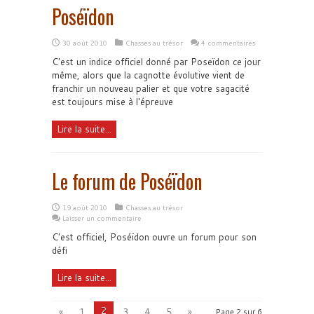
Poséïdon
30 août 2010
Chasses au trésor
4 commentaires
C'est un indice officiel donné par Poseïdon ce jour
même, alors que la cagnotte évolutive vient de
franchir un nouveau palier et que votre sagacité
est toujours mise à l'épreuve
Lire la suite...
Le forum de Poséïdon
19 août 2010
Chasses au trésor
Laisser un commentaire
C'est officiel, Poséïdon ouvre un forum pour son
défi
Lire la suite...
2
«
1
3
4
5
»
Page 2 sur 6