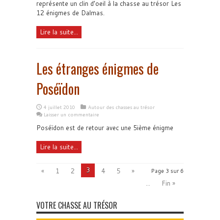
représente un clin d’oeil à la chasse au trésor Les
12 énigmes de Dalmas.
Lire la suite...
Les étranges énigmes de
Poséïdon
4 juillet 2010
Autour des chasses au trésor
Laisser un commentaire
Poséïdon est de retour avec une 5ième énigme
Lire la suite...
3
«
1
2
4
5
»
Page 3 sur 6
...
Fin »
VOTRE CHASSE AU TRÉSOR