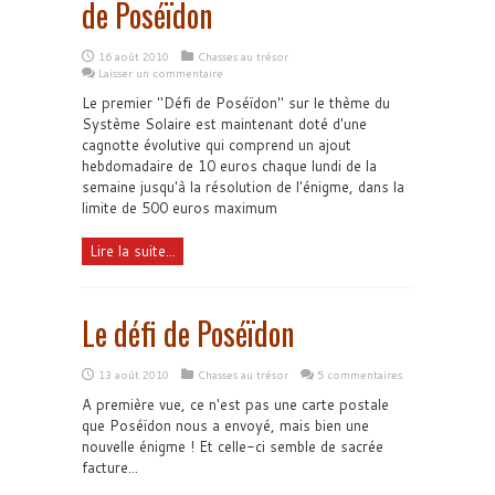
de Poséïdon
16 août 2010
Chasses au trésor
Laisser un commentaire
Le premier "Défi de Poséïdon" sur le thème du
Système Solaire est maintenant doté d'une
cagnotte évolutive qui comprend un ajout
hebdomadaire de 10 euros chaque lundi de la
semaine jusqu'à la résolution de l'énigme, dans la
limite de 500 euros maximum
Lire la suite...
Le défi de Poséïdon
13 août 2010
Chasses au trésor
5 commentaires
A première vue, ce n'est pas une carte postale
que Poséïdon nous a envoyé, mais bien une
nouvelle énigme ! Et celle-ci semble de sacrée
facture...