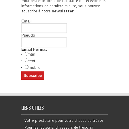
Pour rester informé de l'actualité ou recevoir nos
informations de dernière minute, vous pouvez
souscrire à notre
newsletter
.
Email
Pseudo
Email Format
html
text
mobile
LIENS UTILES
Votre prestataire pour votre chasse au trésor
Pour les lecteurs, chasseurs de trésorsr