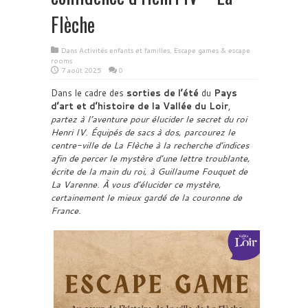
Flèche
Dans
Activités enfants et familles
,
Escape games & escape
rooms
7 août 2025
0
Dans le cadre des
sorties de l’été
du
Pays
d’art et d’histoire de la Vallée du Loir
,
partez à l’aventure pour élucider le secret du roi
Henri IV. Équipés de sacs à dos, parcourez le
centre-ville de La Flèche à la recherche d’indices
afin de percer le mystère d’une lettre troublante,
écrite de la main du roi, à Guillaume Fouquet de
La Varenne. À vous d’élucider ce mystère,
certainement le mieux gardé de la couronne de
France.