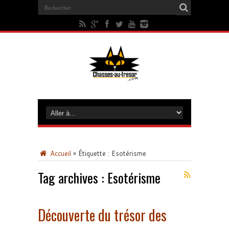
Accueil
»
Étiquette :
Esotérisme
Tag archives :
Esotérisme
Découverte du trésor des