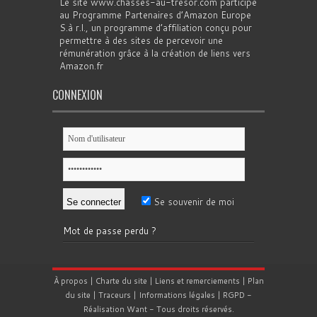
Le site www.chasses-au-tresor.com participe
au Programme Partenaires d’Amazon Europe
S.à r.l., un programme d’affiliation conçu pour
permettre à des sites de percevoir une
rémunération grâce à la création de liens vers
Amazon.fr
CONNEXION
Se souvenir de moi
Mot de passe perdu ?
À propos
|
Charte du site
|
Liens et remerciements
|
Plan
du site
|
Traceurs
|
Informations légales
|
RGPD
-
Réalisation
Want
- Tous droits réservés.