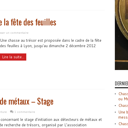
 la fête des feuilles
isser un commentaire
Une chasse au trésor est proposée dans le cadre de la fête
des feuilles à Lyon, jusqu'au dimanche 2 décembre 2012
Lire la suite...
DERNIE
Chass
s de métaux – Stage
ou M
Chass
Une b
nture
1 commentaire
mess
concernant le stage d'initiation aux détecteurs de métaux et
Chass
de recherche de trésors, organisé par L’association