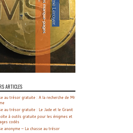
RS ARTICLES
e au trésor gratuite : A la recherche de Mr
me
e au trésor gratuite : Le Jade et le Granit
oîte à outils gratuite pour les énigmes et
ages codés
e anonyme – La chasse au trésor