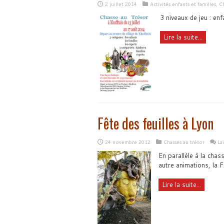
2 juillet 2014
Activités enfants et familles
,
Ch
3 niveaux de jeu : enf
Lire la suite...
Fête des feuilles à Lyon
24 novembre 2012
Chasses au trésor
La
En parallèle à la cha
autre animations, la F
Lire la suite...