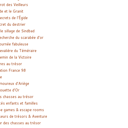
rot des Veilleurs
de et le Granit
ecrets de l’Égide
cret du destrier
le sillage de Sindbad
recherche du scarabée d’or
ournée fabuleuse
evalière du Téméraire
emin de la Victoire
res au trésor
tion France 98
e
moureux d’Ariège
ouette d’Or
s chasses au trésor
tés enfants et familles
pe games & escape rooms
eurs de trésors & Aventure
r des chasses au trésor