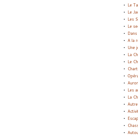
Le Ta
Le Ja
Les S
Le se
Dans 
A la 
Une j
La Ch
Le Ch
Chart
Opéra
Auror
Les a
La Ch
Autre
Activi
Esca
Chass
Autou