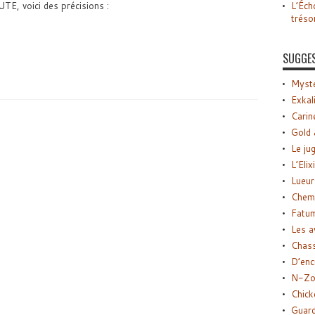
L’Éch
, voici des précisions :
tréso
SUGGE
Myste
Exkal
Carin
Gold 
Le ju
L’Elix
Lueur
Chemi
Fatu
Les a
Chas
D’enc
N-Zo
Chick
Guard