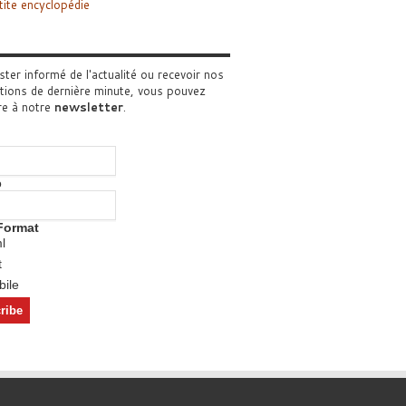
tite encyclopédie
ster informé de l'actualité ou recevoir nos
tions de dernière minute, vous pouvez
re à notre
newsletter
.
o
Format
l
t
ile