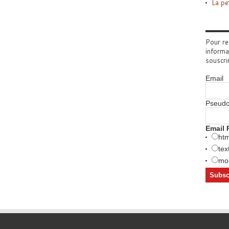
La pe
Pour re
informa
souscri
Email
Pseud
Email 
htm
tex
mob