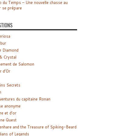
o du Temps – Une nouvelle chasse au
r se prépare
STIONS
riosa
ibur
e Diamond
& Crystal
gement de Salomon
ir d’Or
ns Secrets
m
ventures du capitaine Ronan
se anonyme
re et d’or
ne Quest
enhare and the Treasure of Spiking-Beard
ians of Legends