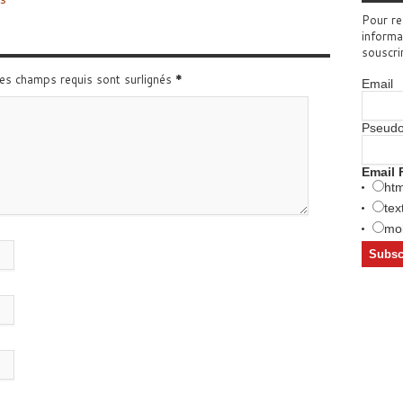
Pour re
informa
souscri
Les champs requis sont surlignés
*
Email
Pseud
Email 
htm
tex
mob