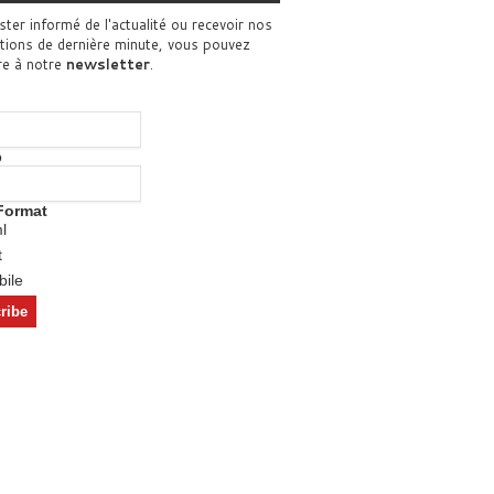
ster informé de l'actualité ou recevoir nos
tions de dernière minute, vous pouvez
re à notre
newsletter
.
o
Format
l
t
ile