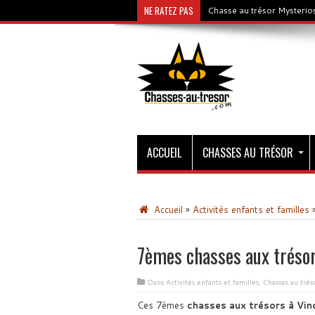
NE RATEZ PAS
Chasse au trésor Mysterios
ACCUEIL
CHASSES AU TRÉSOR
Accueil
»
Activités enfants et familles
7èmes chasses aux tréso
Dans
Activités enfants et familles
,
Chasses au trés
Ces 7èmes
chasses aux trésors à Vin