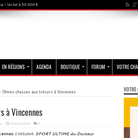
a - Un lot à 50 000 €
EN RÉGIONS
AGENDA
BOUTIQUE
FORUM
VOTRE CHA
VOTRE 
»
7èmes chasses aux trésors à Vincennes
rs à Vincennes
or
29 août 2024
0
cennes
s’intitulent
SPORT ULTIME du Docteur