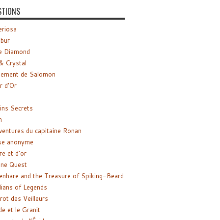
STIONS
riosa
ibur
e Diamond
& Crystal
gement de Salomon
ir d’Or
ns Secrets
m
ventures du capitaine Ronan
se anonyme
re et d’or
ne Quest
enhare and the Treasure of Spiking-Beard
ians of Legends
rot des Veilleurs
de et le Granit