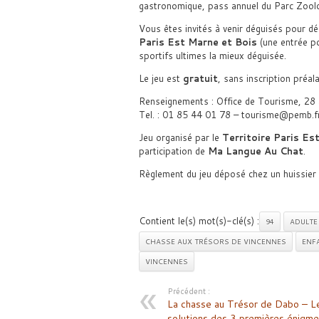
gastronomique, pass annuel du Parc Zoolo
Vous êtes invités à venir déguisés pour d
Paris Est Marne et Bois
(une entrée po
sportifs ultimes la mieux déguisée.
Le jeu est
gratuit
, sans inscription préala
Renseignements : Office de Tourisme, 28
Tel. : 01 85 44 01 78 – tourisme@pemb.f
Jeu organisé par le
Territoire Paris Est
participation de
Ma Langue Au Chat
.
Règlement du jeu déposé chez un huissier d
Contient le(s) mot(s)-clé(s) :
94
ADULTE
CHASSE AUX TRÉSORS DE VINCENNES
ENF
VINCENNES
Précédent :
La chasse au Trésor de Dabo – L
solutions des 3 premières énigme