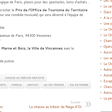
Les S
gique de Paris, places pour des spectacles, bons d’achats…
Le se
écrocher le
Prix de l’Office de Tourisme du Territoire
Dans 
ur une comédie musicale) qui sera décerné à l’équipe de
A la 
Une j
ble.
La Ch
Le Ch
 avenue de Paris, 94300 Vincennes
r
Chart
Opéra
 Marne et Bois, la Ville de Vincennes
avec la
Auror
Les a
e justice.
La Ch
Autre
Activi
CHASSE AU TRÉSOR GRATUITE
Esca
ANTS
FAMILLE
GRATUIT
ILE-DE-FRANCE
VAL DE MARNE
Chass
Autou
La pe
Suivant :
es
La chasse au trésor du Naga d’Or
s