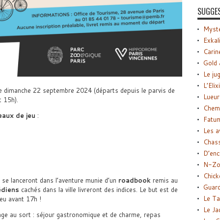
SUGGE
Myste
Exkal
Carin
Gold 
Le ju
L’Elix
e dimanche 22 septembre 2024 (départs depuis le parvis de
Lueur
 15h).
Chemi
eaux de jeu
:
Fatu
Les a
Chas
D’enc
N-Zo
Chick
se lanceront dans l’aventure munie d’un
roadbook
remis au
Guard
diens
cachés dans la ville livreront des indices. Le but est de
Le Ta
jeu avant 17h !
Le Ja
age au sort : séjour gastronomique et de charme, repas