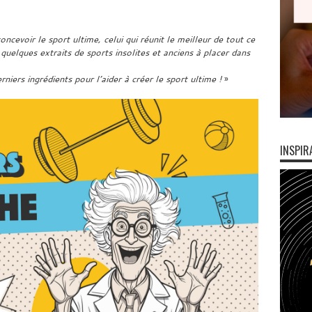
cevoir le sport ultime, celui qui réunit le meilleur de tout ce
 quelques extraits de sports insolites et anciens à placer dans
rniers ingrédients pour l’aider à créer le sport ultime !
»
INSPIR