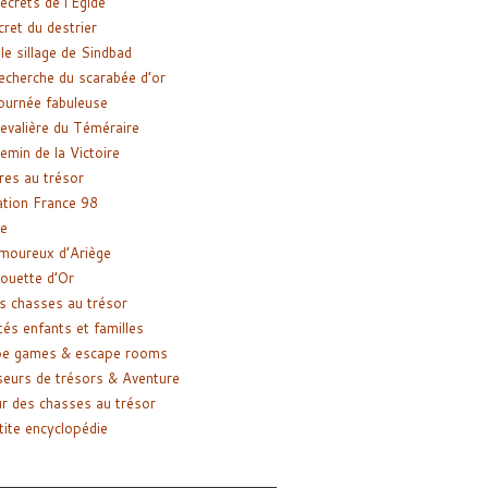
ecrets de l’Égide
cret du destrier
le sillage de Sindbad
recherche du scarabée d’or
ournée fabuleuse
evalière du Téméraire
emin de la Victoire
res au trésor
tion France 98
e
moureux d’Ariège
ouette d’Or
s chasses au trésor
tés enfants et familles
pe games & escape rooms
eurs de trésors & Aventure
r des chasses au trésor
tite encyclopédie