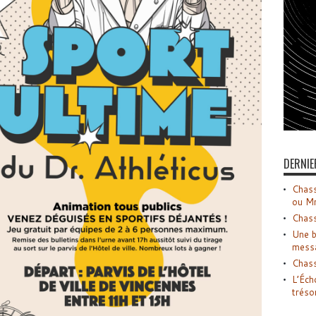
DERNIE
Chass
ou M
Chass
Une b
mess
Chass
L’Éch
tréso