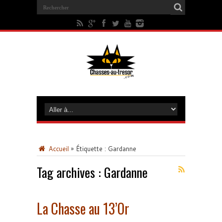
Accueil
»
Étiquette :
Gardanne
Tag archives :
Gardanne
La Chasse au 13’Or