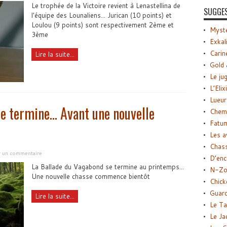
Le trophée de la Victoire revient à Lenastellina de
SUGGE
l'équipe des Lounaliens... Jurican (10 points) et
Loulou (9 points) sont respectivement 2ème et
Myste
3ème
Exkal
Carin
Lire la suite...
Gold 
Le ju
L’Elix
Lueur
e termine… Avant une nouvelle
Chemi
Fatu
Les a
Chas
er un commentaire
D’enc
La Ballade du Vagabond se termine au printemps...
N-Zo
Une nouvelle chasse commence bientôt
Chick
Guard
Lire la suite...
Le Ta
Le Ja