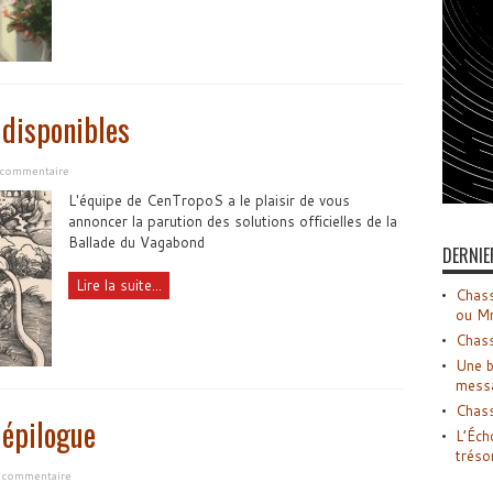
 disponibles
n commentaire
L'équipe de CenTropoS a le plaisir de vous
annoncer la parution des solutions officielles de la
Ballade du Vagabond
DERNIE
Lire la suite...
Chass
ou M
Chass
Une b
mess
Chass
 épilogue
L’Éch
tréso
n commentaire