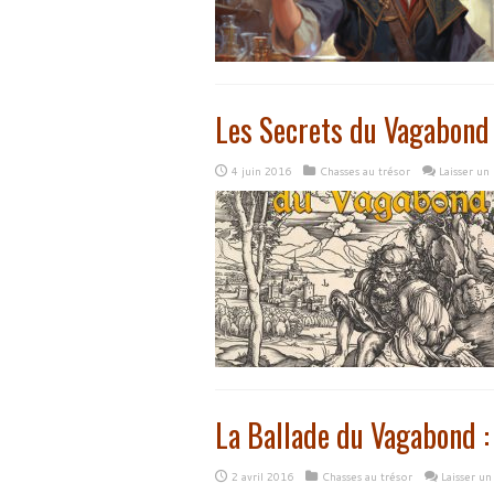
Les Secrets du Vagabond
4 juin 2016
Chasses au trésor
Laisser u
La Ballade du Vagabond :
2 avril 2016
Chasses au trésor
Laisser u