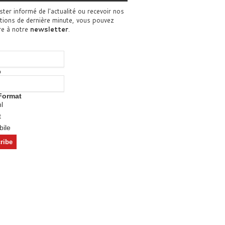
ster informé de l'actualité ou recevoir nos
tions de dernière minute, vous pouvez
re à notre
newsletter
.
o
Format
l
t
ile