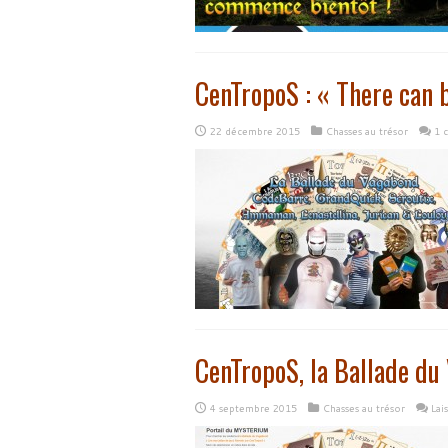
CenTropoS : « There can b
22 décembre 2015
Chasses au trésor
1 
CenTropoS, la Ballade d
4 septembre 2015
Chasses au trésor
Lai