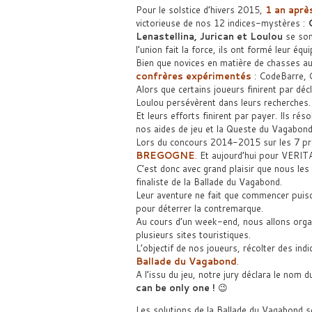
Pour le solstice d’hivers 2015,
1 an apr
victorieuse de nos 12 indices-mystères :
C
Lenastellina, Jurican et Loulou
se son
l’union fait la force, ils ont formé leur é
Bien que novices en matière de chasses au 
confrères expérimentés
: CodeBarre, 
Alors que certains joueurs finirent par décl
Loulou persévèrent dans leurs recherches.
Et leurs efforts finirent par payer. Ils r
nos aides de jeu et la Queste du Vagabond
Lors du concours 2014-2015 sur les 7 prem
BREGOGNE
. Et aujourd’hui pour VERIT
C’est donc avec grand plaisir que nous les
finaliste de la Ballade du Vagabond.
Leur aventure ne fait que commencer puis
pour déterrer la contremarque.
Au cours d’un week-end, nous allons organ
plusieurs sites touristiques.
L’objectif de nos joueurs, récolter des in
Ballade du Vagabond
.
A l’issu du jeu, notre jury déclara le nom 
can be only one !
😉
Les solutions de la Ballade du Vagabond se