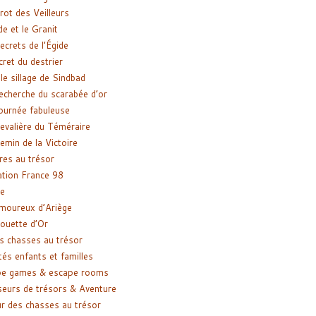
rot des Veilleurs
de et le Granit
ecrets de l’Égide
cret du destrier
le sillage de Sindbad
recherche du scarabée d’or
ournée fabuleuse
evalière du Téméraire
emin de la Victoire
res au trésor
tion France 98
e
moureux d’Ariège
ouette d’Or
s chasses au trésor
tés enfants et familles
pe games & escape rooms
eurs de trésors & Aventure
r des chasses au trésor