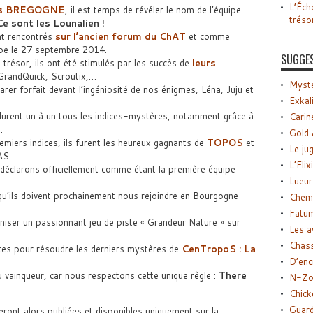
L’Éch
ès BREGOGNE
, il est temps de révéler le nom de l’équipe
tréso
e sont les Lounalien !
t rencontrés
sur l’ancien forum du ChAT
et comme
quipe le 27 septembre 2014.
SUGGE
trésor, ils ont été stimulés par les succès de
leurs
GrandQuick, Scroutix,…
Myste
arer forfait devant l’ingéniosité de nos énigmes, Léna, Juju et
Exkal
ésolurent un à un tous les indices-mystères, notamment grâce à
Carin
.
Gold 
iers indices, ils furent les heureux gagnants de
TOPOS
et
Le ju
AS.
L’Elix
 déclarons officiellement comme étant la première équipe
Lueur
qu’ils doivent prochainement nous rejoindre en Bourgogne
Chemi
Fatu
iser un passionnant jeu de piste « Grandeur Nature » sur
Les a
Chas
dices pour résoudre les derniers mystères de
CenTropoS : La
D’enc
du vainqueur, car nous respectons cette unique règle :
There
N-Zo
Chick
Guard
ront alors publiées et disponibles uniquement sur la