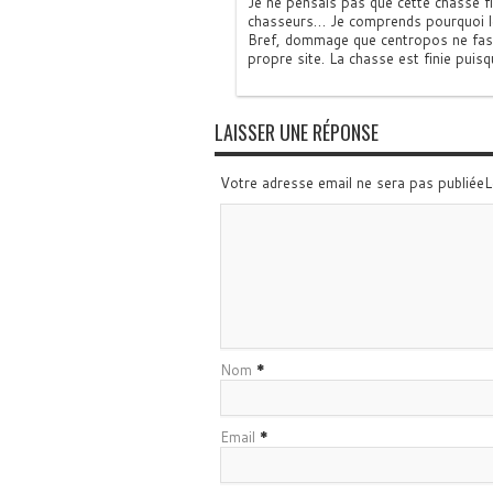
Je ne pensais pas que cette chasse fi
chasseurs… Je comprends pourquoi l
Bref, dommage que centropos ne fasse
propre site. La chasse est finie pui
LAISSER UNE RÉPONSE
Votre adresse email ne sera pas publiée
Nom
*
Email
*