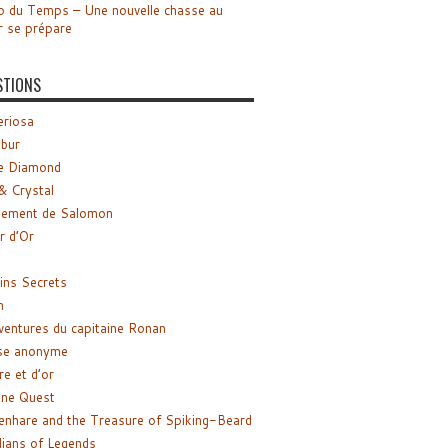
o du Temps – Une nouvelle chasse au
r se prépare
STIONS
riosa
ibur
e Diamond
& Crystal
gement de Salomon
ir d’Or
ns Secrets
m
ventures du capitaine Ronan
se anonyme
re et d’or
ne Quest
enhare and the Treasure of Spiking-Beard
ians of Legends