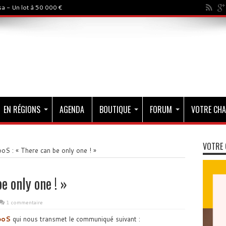
a - Un lot à 50 000 €
EN RÉGIONS
AGENDA
BOUTIQUE
FORUM
VOTRE CHA
VOTRE 
S : « There can be only one ! »
e only one ! »
1 commentaire
poS
qui nous transmet le communiqué suivant :