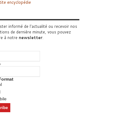
tite encyclopédie
ster informé de l'actualité ou recevoir nos
tions de dernière minute, vous pouvez
re à notre
newsletter
.
o
Format
l
t
ile