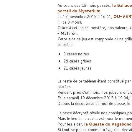
Au cours des 18 mois passés,
la Ballad
portail du Mysterium
.
Le 17 novembre 2015 à 16:41,
OU-VER
(+ de 9 mois).
Grâce à cet indice-mystère, nos valeureu
«
Matrix
« .
Cette aide de jeu est composée d’une gril
colorées :
9 cases noires
28 cases grises
21 cases jaunes
Le reste de ce tableau étant constitué par
placées.
Pendant près d’un mois, nos joueurs ont ch
Et le samedi 19 décembre 2015 à 19:04, l
Depuis la découverte du mot de passe, le
Le texte décrypté révèle nos consignes po
Mais le lieu de la cache est pour le momen
Pour les aider,
la Queste du Vagabond
Si tout se passe comme prévu, cela devrait 