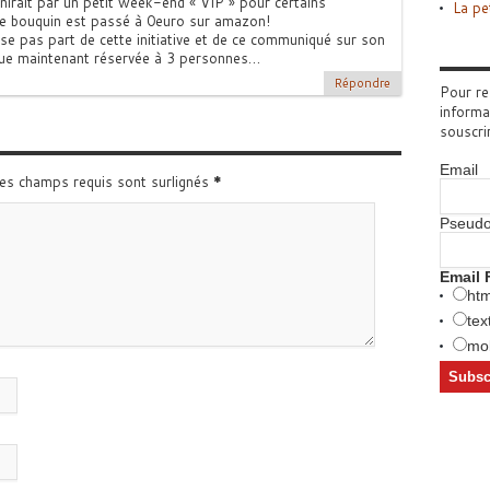
nirait par un petit week-end « VIP » pour certains
La pe
e bouquin est passé à 0euro sur amazon!
 pas part de cette initiative et de ce communiqué sur son
sque maintenant réservée à 3 personnes…
Répondre
Pour re
informa
souscri
Email
Les champs requis sont surlignés
*
Pseud
Email 
htm
tex
mob