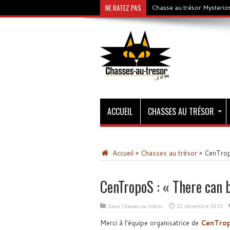
NE RATEZ PAS
Chasse au trésor Mysterios
ACCUEIL
CHASSES AU TRÉSOR
Accueil
»
Chasses au trésor
»
CenTropo
CenTropoS : « There can b
Dans
Chasses au trésor
22 décembre 2015
Merci à l’équipe organisatrice de
CenTro