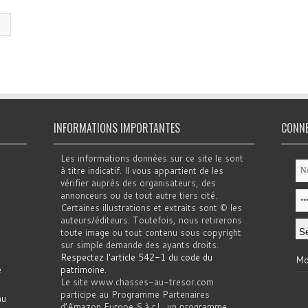
INFORMATIONS IMPORTANTES
CONN
Les informations données sur ce site le sont
à titre indicatif. Il vous appartient de les
vérifier auprès des organisateurs, des
annonceurs ou de tout autre tiers cité.
Certaines illustrations et extraits sont © les
auteurs/éditeurs. Toutefois, nous retirerons
toute image ou tout contenu sous copyright
sur simple demande des ayants droits.
Respectez l'article 542-1 du code du
Mo
e
patrimoine
.
Le site www.chasses-au-tresor.com
participe au Programme Partenaires
au
d’Amazon Europe S.à r.l., un programme