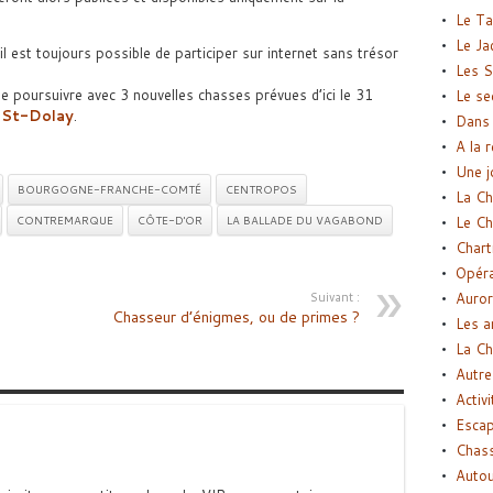
Le Ta
Le Ja
l est toujours possible de participer sur internet sans trésor
Les S
e poursuivre avec 3 nouvelles chasses prévues d’ici le 31
Le se
 St-Dolay
.
Dans 
A la 
Une j
BOURGOGNE-FRANCHE-COMTÉ
CENTROPOS
La Ch
CONTREMARQUE
CÔTE-D'OR
LA BALLADE DU VAGABOND
Le Ch
Chart
Opéra
Suivant :
Auror
Chasseur d’énigmes, ou de primes ?
Les a
La Ch
Autre
Activi
Esca
Chass
Autou