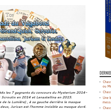
DERNIE
Chass
ou M
Chass
tés les 7 gagnants du concours du Mysterium 2014-
: Scroutix en 2014 et Lenastellina en 2015.
Une b
 de la Lumière)
, à sa gauche
derrière le masque
mess
 deux, Jurican est l’homme invisible au masque doré.
Chass