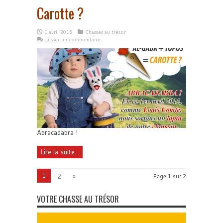
Carotte ?
1 avril 2015
Chasses au trésor
Laisser un commentaire
Abracadabra !
Lire la suite...
1
2
»
Page 1 sur 2
VOTRE CHASSE AU TRÉSOR