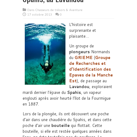
Dans
Chasseurs de trésors & Aventure
17 octobre 2013
0
L’histoire est
surprenante et
plaisante…
Un groupe de
plongeurs
Normands
du
GRIEME
(
Groupe
de Recherches et
d’Identification des
Epaves de la Manche
Est
), de passage au
Lavandou
, exploraient
mardi dernier l’épave du
Spahis
, un vapeur
englouti après avoir heurté l’îlot de la Fourmigue
en 1887.
Lors de la plongée, ils ont découvert une poche
d’air dans une chaudière du Spahis, et dans cette
poche d’air une
bouteille
qui flottait. Cette
bouteille, si elle est restée quelques années dans