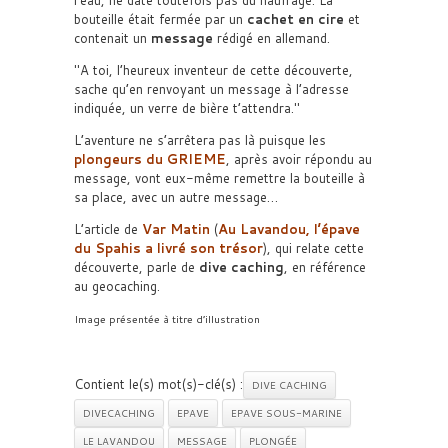
l’eau, ne date toutefois pas du naufrage. La
bouteille était fermée par un
cachet en cire
et
contenait un
message
rédigé en allemand.
A toi, l’heureux inventeur de cette découverte,
sache qu’en renvoyant un message à l’adresse
indiquée, un verre de bière t’attendra.
L’aventure ne s’arrêtera pas là puisque les
plongeurs du GRIEME
, après avoir répondu au
message, vont eux-même remettre la bouteille à
sa place, avec un autre message…
L’article de
Var Matin
(
Au Lavandou, l’épave
du Spahis a livré son trésor
), qui relate cette
découverte, parle de
dive caching
, en référence
au geocaching.
Image présentée à titre d’illustration
Contient le(s) mot(s)-clé(s) :
DIVE CACHING
DIVECACHING
EPAVE
EPAVE SOUS-MARINE
LE LAVANDOU
MESSAGE
PLONGÉE