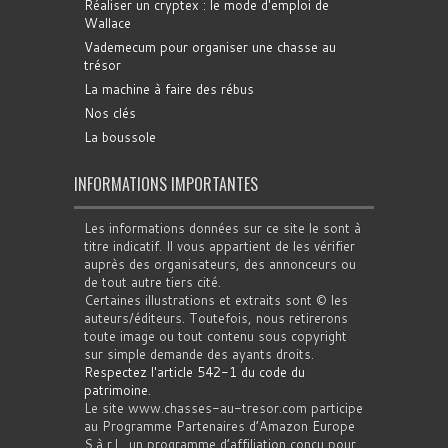
Réaliser un cryptex : le mode d'emploi de
Wallace
Vademecum pour organiser une chasse au
trésor
La machine à faire des rébus
Nos clés
La boussole
INFORMATIONS IMPORTANTES
Les informations données sur ce site le sont à
titre indicatif. Il vous appartient de les vérifier
auprès des organisateurs, des annonceurs ou
de tout autre tiers cité.
Certaines illustrations et extraits sont © les
auteurs/éditeurs. Toutefois, nous retirerons
toute image ou tout contenu sous copyright
sur simple demande des ayants droits.
Respectez l'article 542-1 du code du
patrimoine
.
Le site www.chasses-au-tresor.com participe
au Programme Partenaires d’Amazon Europe
S.à r.l., un programme d’affiliation conçu pour