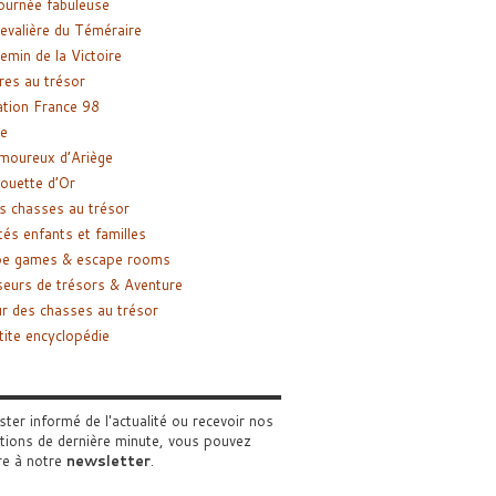
ournée fabuleuse
evalière du Téméraire
emin de la Victoire
res au trésor
tion France 98
e
moureux d’Ariège
ouette d’Or
s chasses au trésor
tés enfants et familles
pe games & escape rooms
eurs de trésors & Aventure
r des chasses au trésor
tite encyclopédie
ster informé de l'actualité ou recevoir nos
tions de dernière minute, vous pouvez
re à notre
newsletter
.