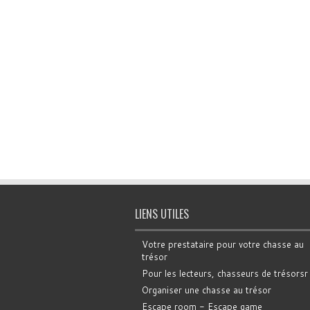
LIENS UTILES
Votre prestataire pour votre chasse au
trésor
Pour les lecteurs, chasseurs de trésorsr
Organiser une chasse au trésor
Escape room - Escape game