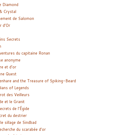
e Diamond
& Crystal
gement de Salomon
ir d’Or
ns Secrets
m
ventures du capitaine Ronan
se anonyme
re et d’or
ne Quest
enhare and the Treasure of Spiking-Beard
ians of Legends
rot des Veilleurs
de et le Granit
ecrets de l’Égide
cret du destrier
le sillage de Sindbad
recherche du scarabée d’or