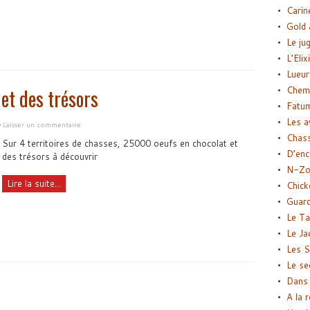
Carin
Gold 
Le ju
L’Elix
Lueur
Chemi
et des trésors
Fatu
Les a
Laisser un commentaire
Chas
Sur 4 territoires de chasses, 25000 oeufs en chocolat et
D’enc
des trésors à découvrir
N-Zo
Lire la suite...
Chick
Guard
Le Ta
Le Ja
Les S
Le se
Dans 
A la 