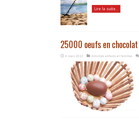
Lire la suite...
25000 oeufs en chocolat 
4 mars 2012
Activités enfants et familles