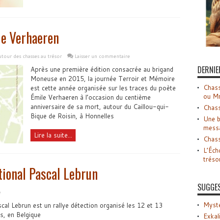
le Verhaeren
tour des chasses au trésor
Laisser un commentaire
DERNIE
Après une première édition consacrée au brigand
Moneuse en 2015, la journée Terroir et Mémoire
Chass
est cette année organisée sur les traces du poète
ou M
Émile Verhaeren à l’occasion du centième
anniversaire de sa mort, autour du Caillou-qui-
Chass
Bique de Roisin, à Honnelles
Une b
mess
Lire la suite...
Chass
L’Éch
tréso
ational Pascal Lebrun
SUGGE
e
Myste
scal Lebrun est un rallye détection organisé les 12 et 13
s, en Belgique
Exkal