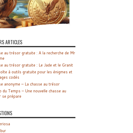
RS ARTICLES
e au trésor gratuite : A la recherche de Mr
me
e au trésor gratuite : Le Jade et le Granit
oîte à outils gratuite pour les énigmes et
ages codés
e anonyme – La chasse au trésor
o du Temps – Une nouvelle chasse au
r se prépare
STIONS
riosa
ibur