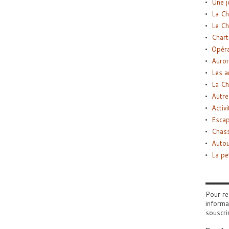
Une j
La Ch
Le Ch
Chart
Opéra
Auror
Les a
La Ch
Autre
Activi
Esca
Chass
Autou
La pe
Pour re
informa
souscri