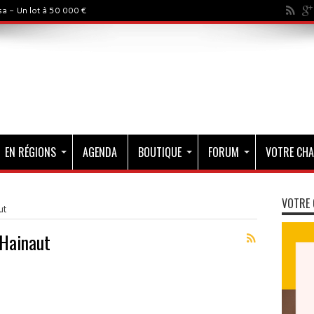
a - Un lot à 50 000 €
EN RÉGIONS
AGENDA
BOUTIQUE
FORUM
VOTRE CHA
VOTRE 
ut
 Hainaut