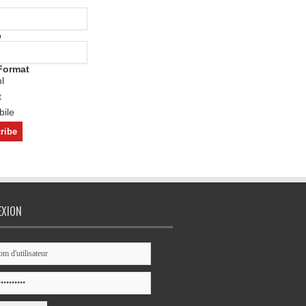
o
Format
l
t
ile
EXION