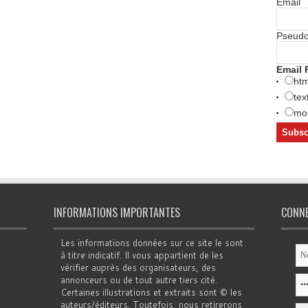
Email
Pseud
Email 
htm
tex
mob
INFORMATIONS IMPORTANTES
CONN
Les informations données sur ce site le sont
à titre indicatif. Il vous appartient de les
vérifier auprès des organisateurs, des
annonceurs ou de tout autre tiers cité.
Certaines illustrations et extraits sont © les
auteurs/éditeurs. Toutefois, nous retirerons