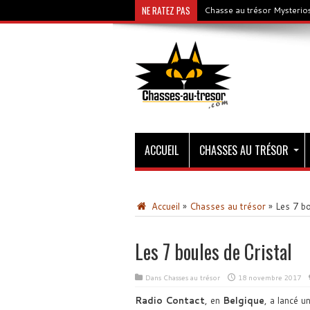
NE RATEZ PAS
Chasse au trésor Mysterios
ACCUEIL
CHASSES AU TRÉSOR
Accueil
»
Chasses au trésor
»
Les 7 bo
Les 7 boules de Cristal
Dans
Chasses au trésor
18 novembre 2017
Radio Contact
, en
Belgique
, a lancé u