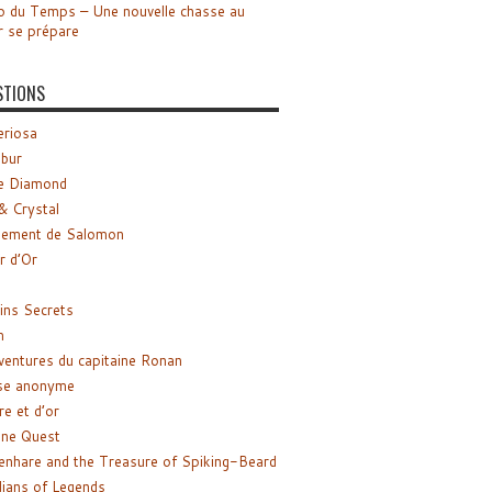
o du Temps – Une nouvelle chasse au
r se prépare
STIONS
riosa
ibur
e Diamond
& Crystal
gement de Salomon
ir d’Or
ns Secrets
m
ventures du capitaine Ronan
se anonyme
re et d’or
ne Quest
enhare and the Treasure of Spiking-Beard
ians of Legends