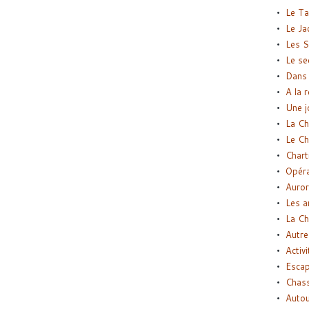
Le Ta
Le Ja
Les S
Le se
Dans 
A la 
Une j
La Ch
Le Ch
Chart
Opéra
Auror
Les a
La Ch
Autre
Activi
Esca
Chass
Autou