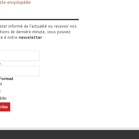
tite encyclopédie
ster informé de l'actualité ou recevoir nos
tions de dernière minute, vous pouvez
re à notre
newsletter
.
o
Format
l
t
ile