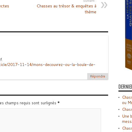
Suivant :
ectes
Chasses au trésor & enquêtes à
thème
f.
rticle/2017-11-14/mons-decouvrez-ou-la-boule-de-
Répondre
DERNIE
Chass
ou M
Les champs requis sont surlignés
*
Chass
Une b
mess
Chass