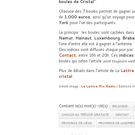
boules de Cristal
.
Chacune des 7 boules permet de gagner un
de
1 000 euros
, ainsi qu’un voyage pou
York
pour l’un des participants.
Le principe : les boules sont cachées dans
Namur
,
Hainaut
,
Luxembourg
,
Braba
l’une d’entre elle est à gagner à l’antenne.
Des indices sont diffusés chaque jour par
Contact
, entre 16h et 20h. Ces
indices
boules qui selon l’article
sont toujours visi
Plus de détails dans l’article de La
Lettre
cristal
.
Crédit image :
La Lettre Pro Radio
/ Éditions 
Contient le(s) mot(s)-clé(s) :
BELGIQUE
CHASSE AU TRÉSOR GRATUITE
GRATUIT
PROVINCE DE LIÈGE
PROVINCE DE LUXEMB