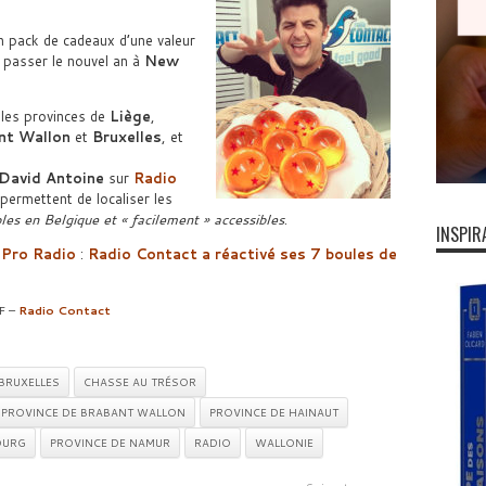
 pack de cadeaux d’une valeur
r passer le nouvel an à
New
 les provinces de
Liège
,
nt Wallon
et
Bruxelles
, et
David Antoine
sur
Radio
permettent de localiser les
bles en Belgique et « facilement » accessibles
.
INSPIR
 Pro Radio
:
Radio Contact a réactivé ses 7 boules de
HF –
Radio Contact
BRUXELLES
CHASSE AU TRÉSOR
PROVINCE DE BRABANT WALLON
PROVINCE DE HAINAUT
OURG
PROVINCE DE NAMUR
RADIO
WALLONIE