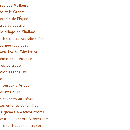
rot des Veilleurs
de et le Granit
ecrets de l’Égide
cret du destrier
le sillage de Sindbad
recherche du scarabée d’or
ournée fabuleuse
evalière du Téméraire
emin de la Victoire
res au trésor
tion France 98
e
moureux d’Ariège
ouette d’Or
s chasses au trésor
tés enfants et familles
pe games & escape rooms
eurs de trésors & Aventure
r des chasses au trésor