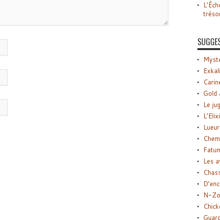
L’Éch
tréso
SUGGE
Myste
Exkal
Carin
Gold 
Le ju
L’Elix
Lueur
Chemi
Fatu
Les a
Chas
D’enc
N-Zo
Chick
Guard