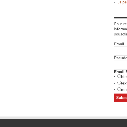
La pe
Pour re
informa
souscri
Email
Pseud
Email 
htm
tex
mob