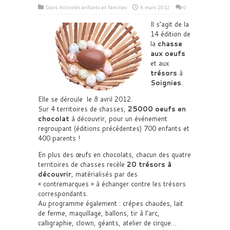
Dans
Activités enfants et familles
4 mars 2012
0
Il s’agit de la
14 édition de
la
chasse
aux oeufs
et aux
trésors
à
Soignies
.
Elle se déroule le 8 avril 2012.
Sur 4 territoires de chasses,
25000 oeufs en
chocolat
à découvrir, pour un événement
regroupant (éditions précédentes) 700 enfants et
400 parents !
En plus des œufs en chocolats, chacun des quatre
territoires de chasses recèle
20 trésors à
découvrir
, matérialisés par des
« contremarques » à échanger contre les trésors
correspondants.
Au programme également : crêpes chaudes, lait
de ferme, maquillage, ballons, tir à l’arc,
calligraphie, clown, géants, atelier de cirque…