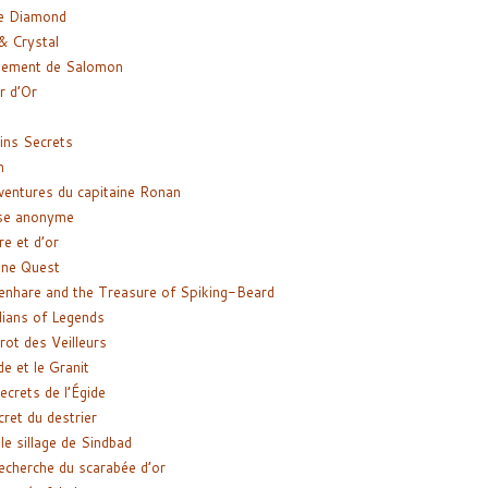
e Diamond
& Crystal
gement de Salomon
ir d’Or
ns Secrets
m
ventures du capitaine Ronan
se anonyme
re et d’or
ne Quest
enhare and the Treasure of Spiking-Beard
ians of Legends
rot des Veilleurs
de et le Granit
ecrets de l’Égide
cret du destrier
le sillage de Sindbad
recherche du scarabée d’or