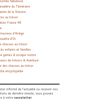
ournée fabuleuse
evalière du Téméraire
emin de la Victoire
res au trésor
tion France 98
e
moureux d’Ariège
ouette d’Or
s chasses au trésor
tés enfants et familles
pe games & escape rooms
eurs de trésors & Aventure
r des chasses au trésor
tite encyclopédie
ster informé de l'actualité ou recevoir nos
tions de dernière minute, vous pouvez
re à notre
newsletter
.