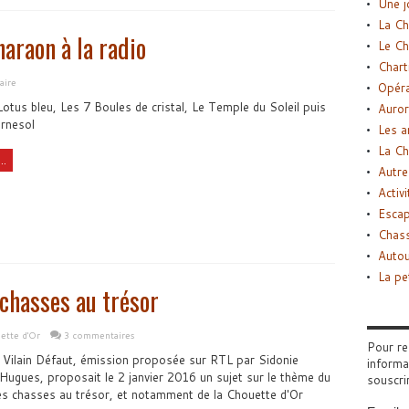
Une j
La Ch
haraon à la radio
Le Ch
Chart
aire
Opéra
otus bleu, Les 7 Boules de cristal, Le Temple du Soleil puis
Auror
urnesol
Les a
La Ch
..
Autre
Activi
Esca
Chass
Autou
La pe
 chasses au trésor
ette d'Or
3 commentaires
Pour re
 Vilain Défaut, émission proposée sur RTL par Sidonie
informa
gues, proposait le 2 janvier 2016 un sujet sur le thème du
souscri
 des chasses au trésor, et notamment de la Chouette d'Or