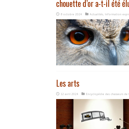
chouette d’or a-t-il été é
8 octobre 2024
Actualités
,
Information expr
Les arts
12 avril 2024
Encyclopédie des chasseurs de 