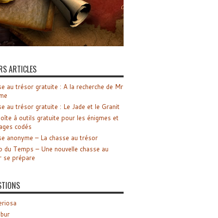
RS ARTICLES
e au trésor gratuite : A la recherche de Mr
me
e au trésor gratuite : Le Jade et le Granit
oîte à outils gratuite pour les énigmes et
ages codés
e anonyme – La chasse au trésor
o du Temps – Une nouvelle chasse au
r se prépare
STIONS
riosa
ibur