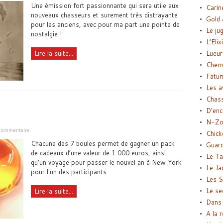
Une émission fort passionnante qui sera utile aux
Carin
nouveaux chasseurs et surement très distrayante
Gold 
pour les anciens, avec pour ma part une pointe de
Le ju
nostalgie !
L’Elix
Lire la suite...
Lueur
Chemi
Fatu
Les a
Chas
D’enc
N-Zo
commentaire
Chick
Chacune des 7 boules permet de gagner un pack
Guard
de cadeaux d’une valeur de 1 000 euros, ainsi
Le Ta
qu'un voyage pour passer le nouvel an à New York
Le Ja
pour l'un des participants
Les S
Le se
Lire la suite...
Dans 
A la 