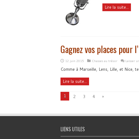
Lire la suite...
Gagnez vos places pour l
12 juin 2015
Chasses au trésor
Laisser 
Comme à Marseille, Lens, Lille, et Nice, 
Lire la suite...
1
2
3
4
»
LIENS UTILES