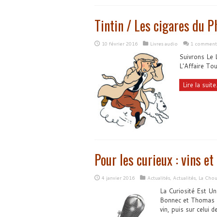
Tintin / Les cigares du P
10 février 2016
Livres audio
1 comment
Suivrons Le L
L'Affaire To
Lire la suite.
Pour les curieux : vins et
4 janvier 2016
Actualités
,
Actualités
,
La Chou
La Curiosité Est Un
Bonnec et Thomas Hu
vin, puis sur celui