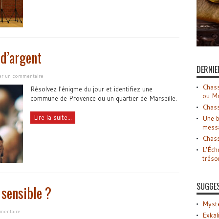
 d’argent
DERNIE
ser un commentaire
Chass
Résolvez l'énigme du jour et identifiez une
ou M
commune de Provence ou un quartier de Marseille.
Chass
Lire la suite...
Une b
mess
Chass
L’Éch
tréso
SUGGE
 sensible ?
Myste
mmentaire
Exkal