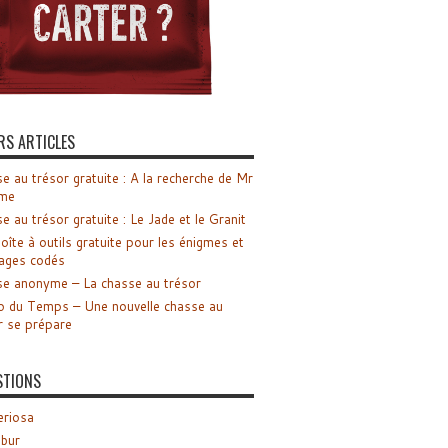
RS ARTICLES
e au trésor gratuite : A la recherche de Mr
me
e au trésor gratuite : Le Jade et le Granit
oîte à outils gratuite pour les énigmes et
ages codés
e anonyme – La chasse au trésor
o du Temps – Une nouvelle chasse au
r se prépare
STIONS
riosa
ibur