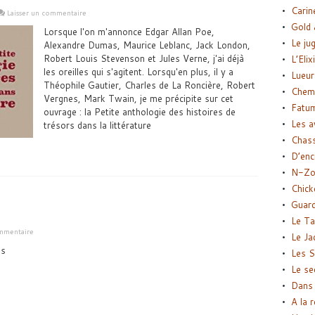
Carin
Laisser un commentaire
Gold 
Lorsque l'on m'annonce Edgar Allan Poe,
Le ju
Alexandre Dumas, Maurice Leblanc, Jack London,
Robert Louis Stevenson et Jules Verne, j'ai déjà
L’Elix
les oreilles qui s'agitent. Lorsqu'en plus, il y a
Lueur
Théophile Gautier, Charles de La Roncière, Robert
Chemi
Vergnes, Mark Twain, je me précipite sur cet
Fatu
ouvrage : la Petite anthologie des histoires de
Les a
trésors dans la littérature
Chas
D’enc
N-Zo
Chick
Guard
Le Ta
ommentaire
Le Ja
es
Les S
Le se
Dans 
A la 