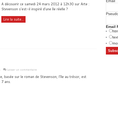
Email
A découvrir ce samedi 24 mars 2012 à 12h30 sur Arte :
Stevenson s'est-il inspiré d'une île réelle ?
Pseud
Lire la suite...
Email 
htm
tex
mob
s
Laisser un commentaire
e, basée sur le roman de Stevenson, l'île au trésor, est
e 7 ans.