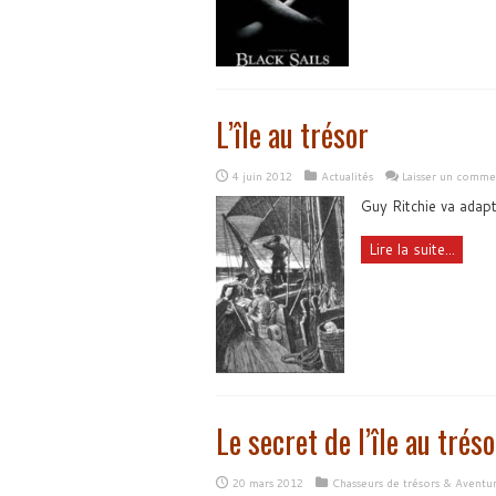
L’île au trésor
4 juin 2012
Actualités
Laisser un comme
Guy Ritchie va adapt
Lire la suite...
Le secret de l’île au tréso
20 mars 2012
Chasseurs de trésors & Aventu