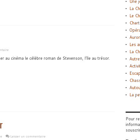
Une j
La Ch
Le Ch
Chart
Opéra
Auror
Les a
ntaire
La Ch
er au cinéma le célèbre roman de Stevenson, l'île au trésor.
Autre
Activi
Esca
Chass
Autou
La pe
Pour re
r
informa
souscri
re
Laisser un commentaire