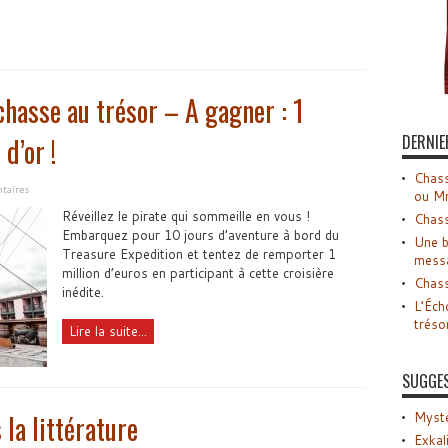
hasse au trésor – A gagner : 1
DERNIE
d’or !
Chass
taires
ou M
Réveillez le pirate qui sommeille en vous !
Chass
Embarquez pour 10 jours d’aventure à bord du
Une b
Treasure Expedition et tentez de remporter 1
mess
million d’euros en participant à cette croisière
Chass
inédite.
L’Éch
tréso
Lire la suite...
SUGGE
 la littérature
Myste
Exkal