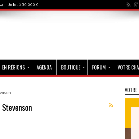
a - Un lot à 50 000 €
EN RÉGIONS
AGENDA
BOUTIQUE
FORUM
VOTRE CHA
VOTRE 
venson
s Stevenson