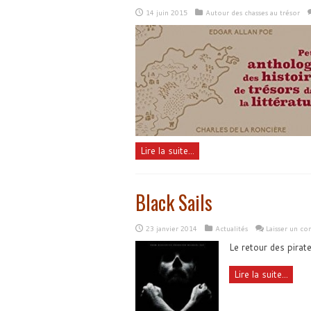
14 juin 2015
Autour des chasses au trésor
Lire la suite...
Black Sails
23 janvier 2014
Actualités
Laisser un c
Le retour des pirat
Lire la suite...