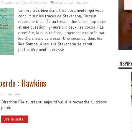
,
Chasseurs de trésors & Aventure
Laisser un commentaire
Un livre très bien écrit, très documenté, qui vous
conduit sur les traces de Stevenson, l'auteur
notamment de l'Île au trésor. Une belle biographie
et une question : y-aurait-il deux îles cocos ? La
première, la plus célèbre, largement explorée par
les chercheurs de trésor. Une seconde, dans les
îles Samoa, à laquelle Stevenson se serait
particulièrement intéressé
INSPIR
 perdu : Hawkins
un commentaire
Direction l'Île au trésor, aujourd'hui, à la recherche du trésor
perdu
Lire la suite...