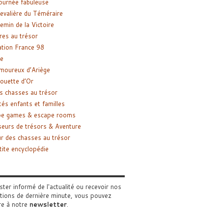
ournée fabuleuse
evalière du Téméraire
emin de la Victoire
res au trésor
tion France 98
e
moureux d’Ariège
ouette d’Or
s chasses au trésor
tés enfants et familles
pe games & escape rooms
eurs de trésors & Aventure
r des chasses au trésor
tite encyclopédie
ster informé de l'actualité ou recevoir nos
tions de dernière minute, vous pouvez
re à notre
newsletter
.