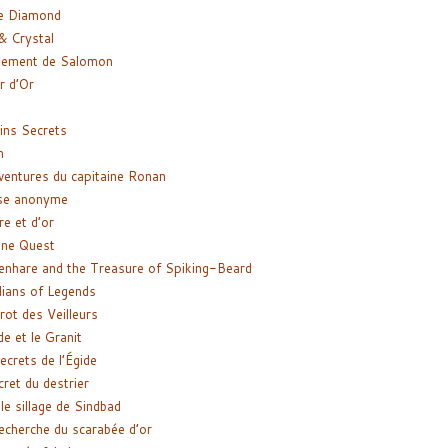
e Diamond
& Crystal
gement de Salomon
ir d’Or
ns Secrets
m
ventures du capitaine Ronan
se anonyme
re et d’or
ne Quest
enhare and the Treasure of Spiking-Beard
ians of Legends
rot des Veilleurs
de et le Granit
ecrets de l’Égide
cret du destrier
le sillage de Sindbad
recherche du scarabée d’or