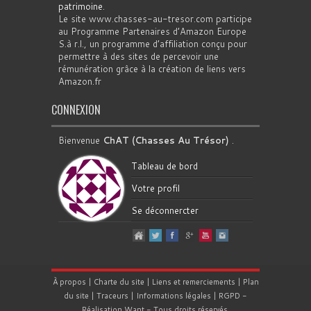
patrimoine
.
Le site www.chasses-au-tresor.com participe
au Programme Partenaires d’Amazon Europe
S.à r.l., un programme d’affiliation conçu pour
permettre à des sites de percevoir une
rémunération grâce à la création de liens vers
Amazon.fr
CONNEXION
Bienvenue
ChAT (Chasses Au Trésor)
.
Tableau de bord
Votre profil
Se déconnercter
À propos
|
Charte du site
|
Liens et remerciements
|
Plan
du site
|
Traceurs
|
Informations légales
|
RGPD
-
Réalisation
Want
- Tous droits réservés.