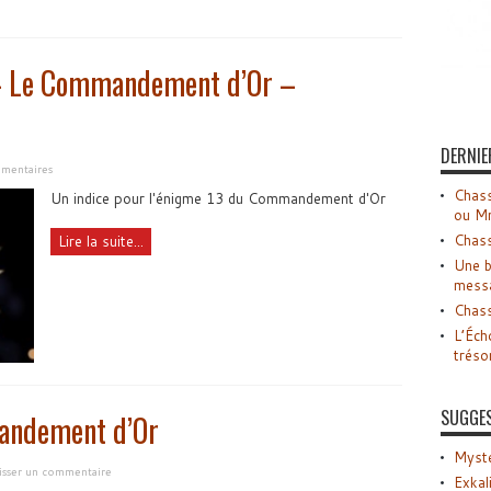
 – Le Commandement d’Or –
DERNIE
mentaires
Chass
Un indice pour l'énigme 13 du Commandement d'Or
ou M
Chass
Lire la suite...
Une b
mess
Chass
L’Éch
tréso
SUGGE
andement d’Or
Myste
isser un commentaire
Exkal