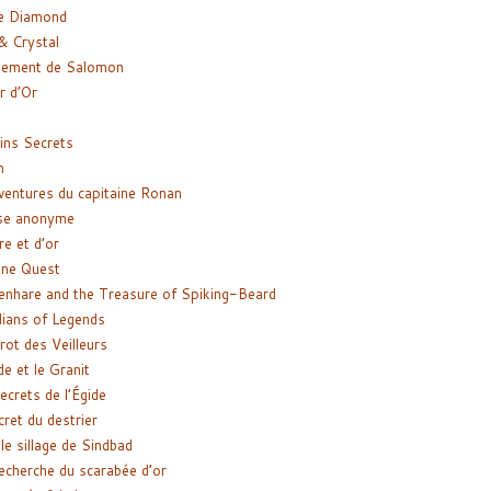
e Diamond
& Crystal
gement de Salomon
ir d’Or
ns Secrets
m
ventures du capitaine Ronan
se anonyme
re et d’or
ne Quest
enhare and the Treasure of Spiking-Beard
ians of Legends
rot des Veilleurs
de et le Granit
ecrets de l’Égide
cret du destrier
le sillage de Sindbad
recherche du scarabée d’or