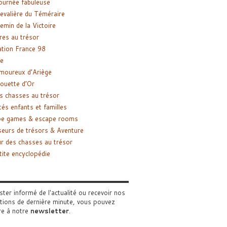
ournée fabuleuse
evalière du Téméraire
emin de la Victoire
res au trésor
tion France 98
e
moureux d’Ariège
ouette d’Or
s chasses au trésor
tés enfants et familles
pe games & escape rooms
eurs de trésors & Aventure
r des chasses au trésor
tite encyclopédie
ster informé de l'actualité ou recevoir nos
tions de dernière minute, vous pouvez
re à notre
newsletter
.