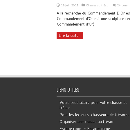
19 juin 2011
Chasses au trésor
24 comme
A la recherche du Commandement D'Or est 
Commandement d'Or est une sculpture reco
Commandement d'Or)
Lire la suite...
LIENS UTILES
Votre prestataire pour votre chasse au
trésor
Pour les lecteurs, chasseurs de trésorsr
Organiser une chasse au trésor
Escape room - Escape game