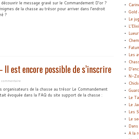
à découvrir le message gravé sur le Commandement D’or ?
Carin
énigmes de la chasse au trésor pour arriver dans l’endroit
Gold 
ré ?
Le ju
L’Elix
Lueur
Chemi
Fatu
Les a
Chas
l est encore possible de s’inscrire
D’enc
N-Zo
n commentaire
Chick
s organisateurs de la chasse au trésor Le Commandement
Guard
était évoquée dans la FAQ du site support de la chasse :
Le Ta
Le Ja
Les S
Le se
Dans 
A la 