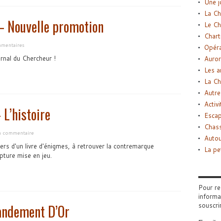
Une j
La Ch
 Nouvelle promotion
Le Ch
Chart
mentaires
Opéra
rnal du Chercheur !
Auror
Les a
La Ch
Autre
Activi
L’histoire
Esca
Chass
un commentaire
Autou
ers d'un livre d'énigmes, à retrouver la contremarque
La pe
ture mise en jeu.
Pour re
informa
souscri
andement D’Or