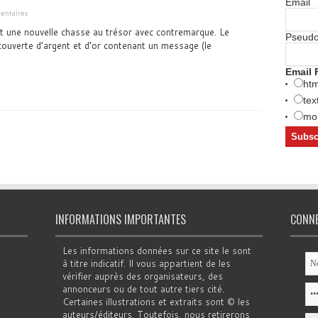
Email
ntaires
une nouvelle chasse au trésor avec contremarque. Le
Pseud
uverte d’argent et d’or contenant un message (le
Email 
htm
tex
mob
INFORMATIONS IMPORTANTES
CONN
Les informations données sur ce site le sont
à titre indicatif. Il vous appartient de les
vérifier auprès des organisateurs, des
annonceurs ou de tout autre tiers cité.
Certaines illustrations et extraits sont © les
auteurs/éditeurs. Toutefois, nous retirerons