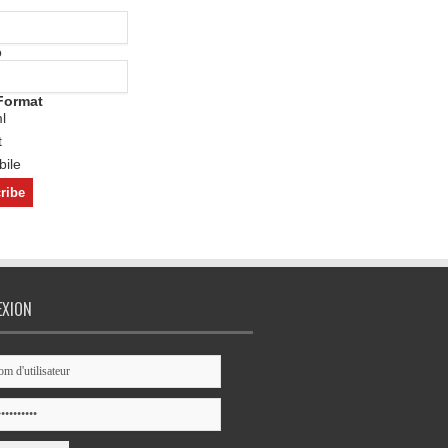
o
Format
l
t
ile
EXION