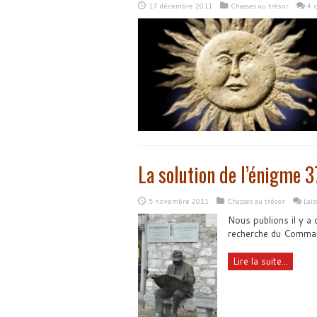
17 décembre 2011
Chasses au trésor
4 
La solution de l’énigme 3
5 novembre 2011
Chasses au trésor
Lai
Nous publions il y a
recherche du Comma
Lire la suite...