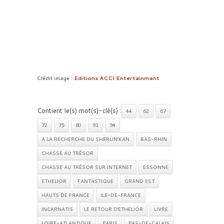
Crédit image :
Editions ACCI Entertainment
Contient le(s) mot(s)-clé(s) :
44
62
67
72
75
80
91
94
A LA RECHERCHE DU SHERLIN’KAN
BAS-RHIN
CHASSE AU TRÉSOR
CHASSE AU TRÉSOR SUR INTERNET
ESSONNE
ETHELIOR
FANTASTIQUE
GRAND EST
HAUTS DE FRANCE
ILE-DE-FRANCE
INCARNATIS
LE RETOUR D'ETHELIOR
LIVRE
LOIRE-ATLANTIQUE
PARIS
PAS-DE-CALAIS