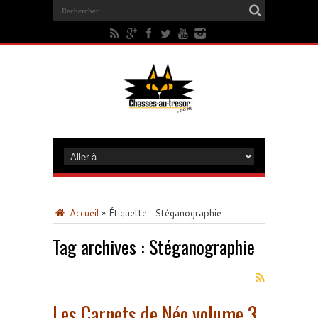
Accueil
»
Étiquette :
Stéganographie
Tag archives :
Stéganographie
Les Carnets de Néo volume 3