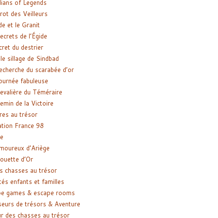
ians of Legends
rot des Veilleurs
de et le Granit
ecrets de l’Égide
cret du destrier
le sillage de Sindbad
recherche du scarabée d’or
ournée fabuleuse
evalière du Téméraire
emin de la Victoire
res au trésor
tion France 98
e
moureux d’Ariège
ouette d’Or
s chasses au trésor
tés enfants et familles
pe games & escape rooms
eurs de trésors & Aventure
r des chasses au trésor