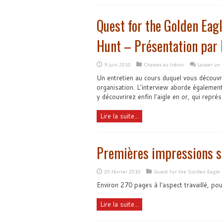
Quest for the Golden Eag
Hunt – Présentation par 
9 juin 2010
Chasses au trésor
Laisser u
Un entretien au cours duquel vous découvri
organisation. L'interview aborde également
y découvrirez enfin l'aigle en or, qui repré
Lire la suite...
Premières impressions su
20 février 2010
Quest for the Golden Eagle
Environ 270 pages à l'aspect travaillé, pou
Lire la suite...