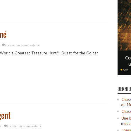
gné
Laisser un commentaire
 World’s Greatest Treasure Hunt™: Quest for the Golden
DERNIE
Chass
ou M
Chass
gent
Une b
mess
e
Laisser un commentaire
Chass