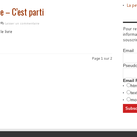
La pe
e – C’est parti
Laisser un commentaire
Pour re
e livre
informa
souscri
Email
Page 1 sur 2
Pseud
Email 
htm
tex
mob