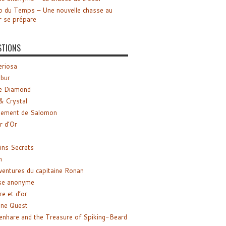
o du Temps – Une nouvelle chasse au
r se prépare
STIONS
riosa
ibur
e Diamond
& Crystal
gement de Salomon
ir d’Or
ns Secrets
m
ventures du capitaine Ronan
se anonyme
re et d’or
ne Quest
enhare and the Treasure of Spiking-Beard