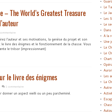
Guard
Le Ta
le – The World’s Greatest Treasure
Le Ja
Les S
l’auteur
Le se
Dans 
n commentaire
A la 
rez l'auteur et ses motivations, la genèse du projet et son
Une j
 le livre des énigmes et le fonctionnement de la chasse. Vous
La Ch
sente le trésor (impressionnant)
Le Ch
Chart
Opéra
Auror
r le livre des énigmes
Les a
La Ch
1 commentaire
Autre
Activi
r donner un aspect vieilli ou un peu parcheminé.
Esca
Chass
Autou