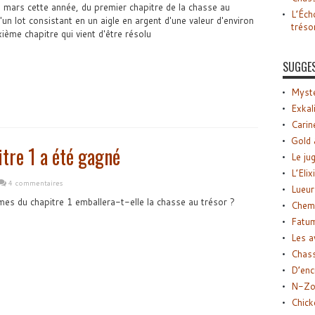
n mars cette année, du premier chapitre de la chasse au
L’Éch
d'un lot consistant en un aigle en argent d'une valeur d'environ
tréso
ième chapitre qui vient d'être résolu
SUGGE
Myste
Exkal
Carin
Gold 
itre 1 a été gagné
Le ju
L’Elix
4 commentaires
Lueur
mes du chapitre 1 emballera-t-elle la chasse au trésor ?
Chemi
Fatu
Les a
Chas
D’enc
N-Zo
Chick