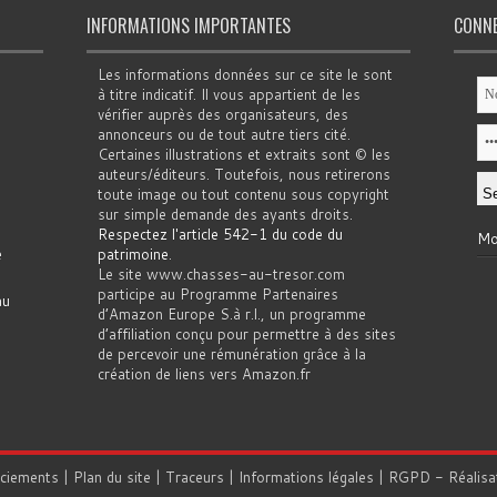
INFORMATIONS IMPORTANTES
CONN
Les informations données sur ce site le sont
à titre indicatif. Il vous appartient de les
vérifier auprès des organisateurs, des
annonceurs ou de tout autre tiers cité.
Certaines illustrations et extraits sont © les
auteurs/éditeurs. Toutefois, nous retirerons
toute image ou tout contenu sous copyright
sur simple demande des ayants droits.
Respectez l'article 542-1 du code du
Mo
e
patrimoine
.
Le site www.chasses-au-tresor.com
participe au Programme Partenaires
au
d’Amazon Europe S.à r.l., un programme
d’affiliation conçu pour permettre à des sites
de percevoir une rémunération grâce à la
création de liens vers Amazon.fr
rciements
|
Plan du site
|
Traceurs
|
Informations légales
|
RGPD
- Réalisa