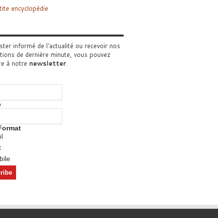
tite encyclopédie
ster informé de l'actualité ou recevoir nos
tions de dernière minute, vous pouvez
re à notre
newsletter
.
o
Format
l
t
ile