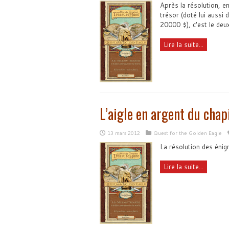
Après la résolution, e
trésor (doté lui aussi 
20000 $), c'est le deux
Lire la suite...
L’aigle en argent du chap
13 mars 2012
Quest for the Golden Eagle
La résolution des énig
Lire la suite...