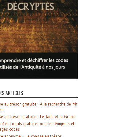
RS ARTICLES
e au trésor gratuite : A la recherche de Mr
me
e au trésor gratuite : Le Jade et le Granit
oîte à outils gratuite pour les énigmes et
ages codés
e anonyme – La chasse au trésor