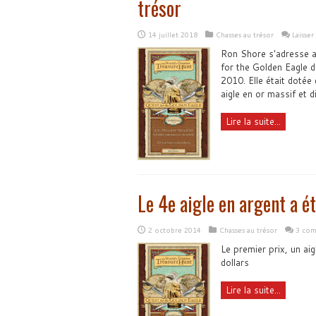
trésor
14 juillet 2018
Chasses au trésor
Laisse
Ron Shore s'adresse a
for the Golden Eagle d
2010. Elle était dotée 
aigle en or massif et d
Lire la suite...
Le 4e aigle en argent a é
2 octobre 2014
Chasses au trésor
3 com
Le premier prix, un aig
dollars
Lire la suite...