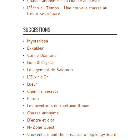
Chasse anonyme – La chasse au trésor
L’Écho du Temps – Une nouvelle chasse au
trésor se prépare
SUGGESTIONS
Mysteriosa
Exkalibur
Carine Diamond
Gold & Crystal
Le jugement de Salomon
L’Elixir d’Or
Lueur
Chemins Secrets
Fatum
Les aventures du capitaine Ronan
Chasse anonyme
D’encre et d’or
N-Zone Quest
Chickenhare and the Treasure of Spiking-Beard