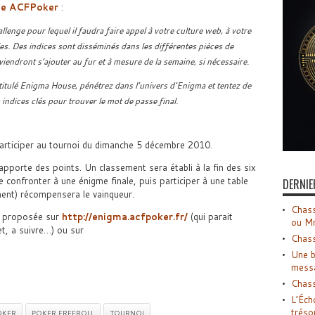
 de ACFPoker
:
lenge pour lequel il faudra faire appel à votre culture web, à votre
les. Des indices sont disséminés dans les différentes pièces de
iendront s’ajouter au fur et à mesure de la semaine, si nécessaire.
titulé Enigma House, pénétrez dans l’univers d’Enigma et tentez de
 indices clés pour trouver le mot de passe final.
participer au tournoi du dimanche 5 décembre 2010.
 rapporte des points. Un classement sera établi à la fin des six
 confronter à une énigme finale, puis participer à une table
DERNIE
ement) récompensera le vainqueur.
Chass
t proposée sur
http://enigma.acfpoker.fr/
(qui parait
ou M
let, a suivre…) ou sur
Chass
Une b
mess
Chass
L’Éch
tréso
OKER
POKER FREEROLL
TOURNOI