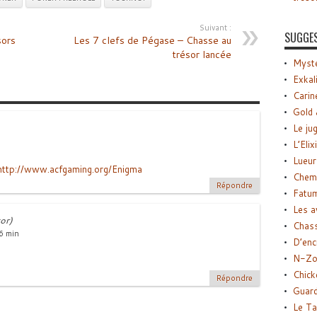
Suivant :
SUGGE
sors
Les 7 clefs de Pégase – Chasse au
trésor lancée
Myste
Exkal
Carin
Gold 
Le ju
L’Elix
Lueur
http://www.acfgaming.org/Enigma
Chemi
Répondre
Fatu
Les a
or)
Chas
6 min
D’enc
N-Zo
Chick
Répondre
Guard
Le Ta