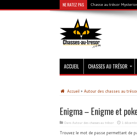
NE RATEZ PAS
Chasse au trésor Mysterios
ACCUEIL
CHASSES AU TRÉSOR
Accueil
»
Autour des chasses au tréso
Enigma – Enigme et pok
Dans
Autour des chasses au trésor
1 décembr
Trouvez le mot de passe permettant de par