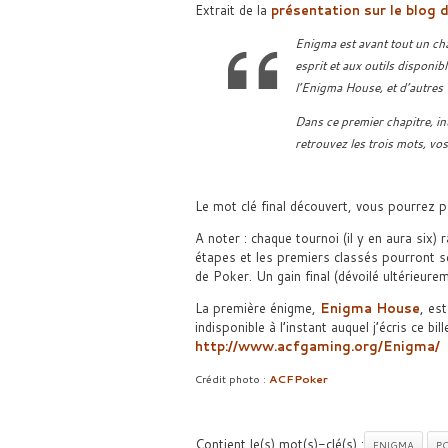
Extrait de la
présentation sur le blog
Enigma est avant tout un chal
esprit et aux outils disponib
l’Enigma House, et d’autres v
Dans ce premier chapitre, in
retrouvez les trois mots, vos
Le mot clé final découvert, vous pourrez 
A noter : chaque tournoi (il y en aura six)
étapes et les premiers classés pourront se
de Poker. Un gain final (dévoilé ultérieur
La première énigme,
Enigma House
, es
indisponible à l’instant auquel j’écris ce bil
http://www.acfgaming.org/Enigma/
Crédit photo :
ACFPoker
Contient le(s) mot(s)-clé(s) :
ENIGMA
P