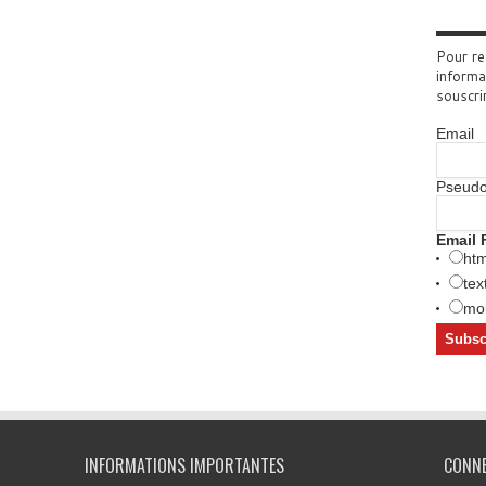
Pour re
informa
souscri
Email
Pseud
Email 
htm
tex
mob
INFORMATIONS IMPORTANTES
CONN