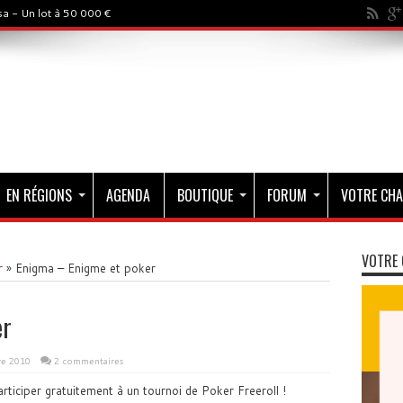
a - Un lot à 50 000 €
EN RÉGIONS
AGENDA
BOUTIQUE
FORUM
VOTRE CHA
VOTRE 
r
»
Enigma – Enigme et poker
er
e 2010
2 commentaires
ticiper gratuitement à un tournoi de Poker Freeroll !