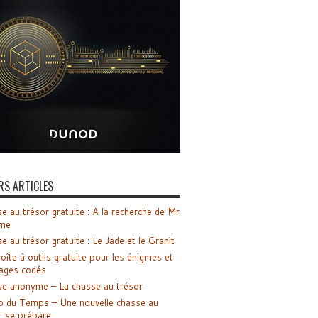
RS ARTICLES
e au trésor gratuite : A la recherche de Mr
me
e au trésor gratuite : Le Jade et le Granit
oîte à outils gratuite pour les énigmes et
ages codés
e anonyme – La chasse au trésor
o du Temps – Une nouvelle chasse au
r se prépare