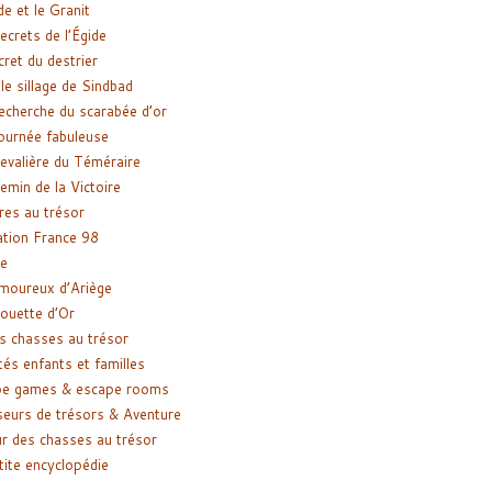
de et le Granit
ecrets de l’Égide
cret du destrier
le sillage de Sindbad
recherche du scarabée d’or
ournée fabuleuse
evalière du Téméraire
emin de la Victoire
res au trésor
tion France 98
e
moureux d’Ariège
ouette d’Or
s chasses au trésor
tés enfants et familles
pe games & escape rooms
eurs de trésors & Aventure
r des chasses au trésor
tite encyclopédie