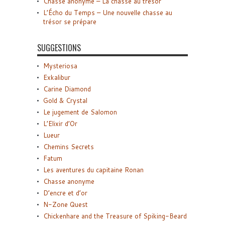
Chasse anonyme – La chasse au trésor
L’Écho du Temps – Une nouvelle chasse au
trésor se prépare
SUGGESTIONS
Mysteriosa
Exkalibur
Carine Diamond
Gold & Crystal
Le jugement de Salomon
L’Elixir d’Or
Lueur
Chemins Secrets
Fatum
Les aventures du capitaine Ronan
Chasse anonyme
D’encre et d’or
N-Zone Quest
Chickenhare and the Treasure of Spiking-Beard