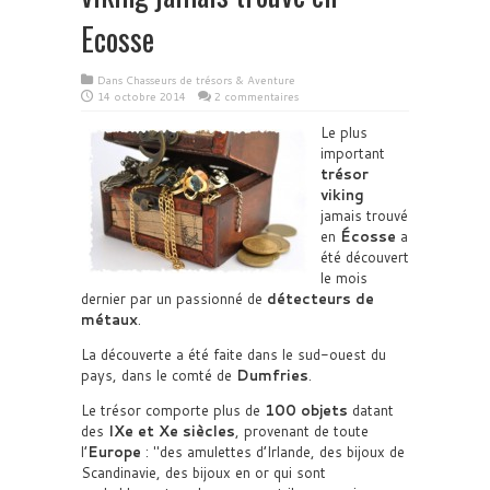
Ecosse
Dans
Chasseurs de trésors & Aventure
14 octobre 2014
2 commentaires
Le plus
important
trésor
viking
jamais trouvé
en
Écosse
a
été découvert
le mois
dernier par un passionné de
détecteurs de
métaux
.
La découverte a été faite dans le sud-ouest du
pays, dans le comté de
Dumfries
.
Le trésor comporte plus de
100 objets
datant
des
IXe et Xe siècles
, provenant de toute
l’
Europe
:
des amulettes d’Irlande, des bijoux de
Scandinavie, des bijoux en or qui sont