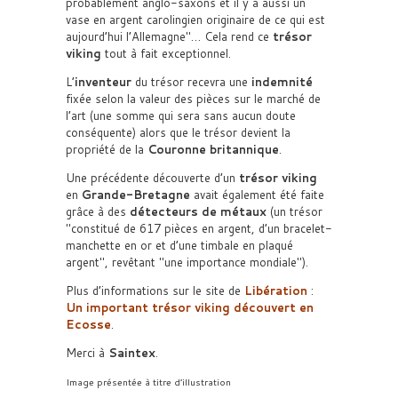
probablement anglo-saxons et il y a aussi un
vase en argent carolingien originaire de ce qui est
aujourd’hui l’Allemagne
… Cela rend ce
trésor
viking
tout à fait exceptionnel.
L’
inventeur
du trésor recevra une
indemnité
fixée selon la valeur des pièces sur le marché de
l’art (une somme qui sera sans aucun doute
conséquente) alors que le trésor devient la
propriété de la
Couronne britannique
.
Une précédente découverte d’un
trésor viking
en
Grande-Bretagne
avait également été faite
grâce à des
détecteurs de métaux
(un trésor
constitué de 617 pièces en argent, d’un bracelet-
manchette en or et d’une timbale en plaqué
argent
, revêtant
une importance mondiale
).
Plus d’informations sur le site de
Libération
:
Un important trésor viking découvert en
Ecosse
.
Merci à
Saintex
.
Image présentée à titre d’illustration