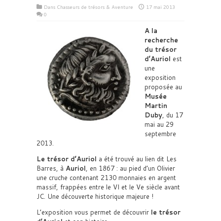
Dans
Chasseurs de trésors & Aventure
17 mai 2013
0
A la
recherche
du trésor
d’Auriol
est
une
exposition
proposée au
Musée
Martin
Duby
, du 17
mai au 29
septembre
2013.
Le trésor d’Auriol
a été trouvé au lien dit Les
Barres, à
Auriol
, en 1867 : au pied d’un Olivier
une cruche contenant 2130 monnaies en argent
massif, frappées entre le VI et le Ve siècle avant
JC. Une découverte historique majeure !
L’exposition vous permet de découvrir
le trésor