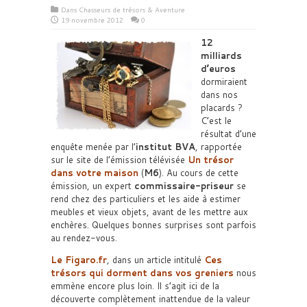
Dans
Chasseurs de trésors & Aventure
19 novembre 2012
0
12
milliards
d’euros
dormiraient
dans nos
placards ?
C’est le
résultat d’une
enquête menée par l’
institut BVA
, rapportée
sur le site de l’émission télévisée
Un trésor
dans votre maison
(
M6
). Au cours de cette
émission, un expert
commissaire-priseur
se
rend chez des particuliers et les aide à estimer
meubles et vieux objets, avant de les mettre aux
enchères. Quelques bonnes surprises sont parfois
au rendez-vous.
Le Figaro.fr
, dans un article intitulé
Ces
trésors qui dorment dans vos greniers
nous
emmène encore plus loin. Il s’agit ici de la
découverte complètement inattendue de la valeur