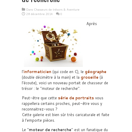
Dans
Chasseurs de trésors & Aventure
28 décembre 2014
0
Après
l’
informaticien
(qui code en C), le
géographe
(double décimètre à la main) et la
groseille
(à
l’écoute), voici un nouveau portait de chasseur de
trésor : le
moteur de recherche
.
Peut-être que cette
série de portraits
vous
rappellera certains proches, peut-être vous y
reconnaitrez-vous ?
Cette galerie est bien sûr très caricaturale et faite
à l’emporte pièces.
Le
moteur de recherche
est un fanatique du