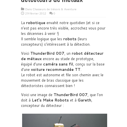
Dans
Chasseurs de trésors & Aventure
29 février 2012
0
La
robotique
envahit notre quotidien (et si ce
n’est pas encore très visible, accrochez vous pour
les décennies à venir !)
Il semble logique que les
robots
(leurs
concepteurs) s’intéressent à la détection.
Voici
ThunderBird 007
, un
robot détecteur
de métaux
encore au stade de prototype,
équipé d’une
caméra sans fil
, conçu sur la base
d’une
voiture recommandée TT
.
Le robot est autonome et file son chemin avec le
mouvement de bras classique que les
détectoristes connaissent bien !
Voici une image de
ThunderBird 007
, que l’on
doit à
Let’s Make Robots
et à
Gareth
,
concepteur du détecteur :