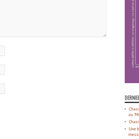
DERNIE
Chass
ou M
Chass
Une b
mess