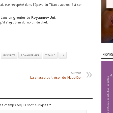
vait été récupéré dans l’épave du Titanic accroché à son
é dans un
grenier
du
Royaume-Uni
.
u’il s’agit bien du violon du chef.
INSPIR
INSOLITE
ROYAUME-UNI
TITANIC
UK
Suivant :
La chasse au trésor de Napoléon
Les champs requis sont surlignés
*