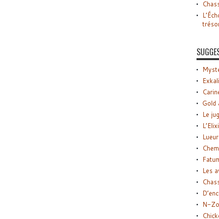
Chass
L’Éch
tréso
SUGGE
Myste
Exkal
Carin
Gold 
Le ju
L’Elix
Lueur
Chemi
Fatu
Les a
Chas
D’enc
N-Zo
Chick