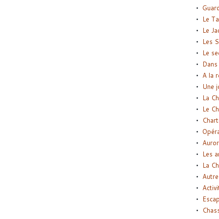
Guard
Le Ta
Le Ja
Les S
Le se
Dans 
A la 
Une j
La Ch
Le Ch
Chart
Opéra
Auror
Les a
La Ch
Autre
Activi
Esca
Chass