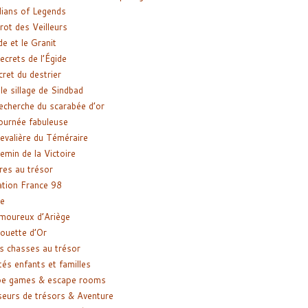
ians of Legends
rot des Veilleurs
de et le Granit
ecrets de l’Égide
cret du destrier
le sillage de Sindbad
recherche du scarabée d’or
ournée fabuleuse
evalière du Téméraire
emin de la Victoire
res au trésor
tion France 98
e
moureux d’Ariège
ouette d’Or
s chasses au trésor
tés enfants et familles
pe games & escape rooms
eurs de trésors & Aventure