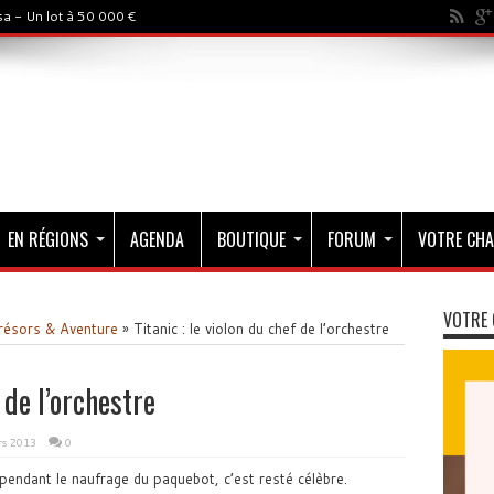
a - Un lot à 50 000 €
EN RÉGIONS
AGENDA
BOUTIQUE
FORUM
VOTRE CHA
VOTRE 
résors & Aventure
»
Titanic : le violon du chef de l’orchestre
 de l’orchestre
rs 2013
0
pendant le naufrage du paquebot, c’est resté célèbre.