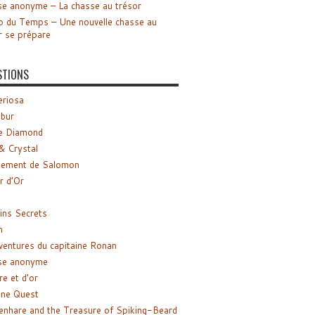
e anonyme – La chasse au trésor
o du Temps – Une nouvelle chasse au
r se prépare
STIONS
riosa
ibur
e Diamond
& Crystal
gement de Salomon
ir d’Or
ns Secrets
m
ventures du capitaine Ronan
se anonyme
re et d’or
ne Quest
enhare and the Treasure of Spiking-Beard