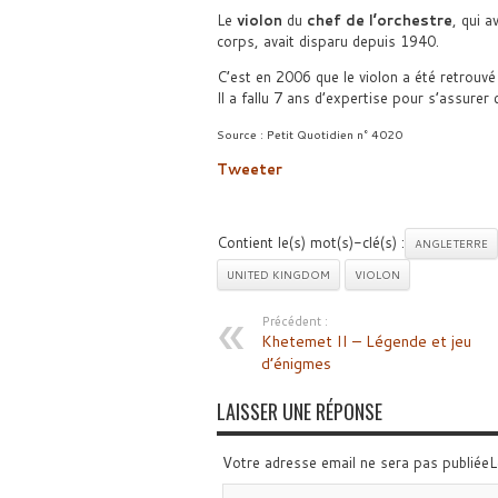
Le
violon
du
chef de l’orchestre
, qui a
corps, avait disparu depuis 1940.
C’est en 2006 que le violon a été retrouv
Il a fallu 7 ans d’expertise pour s’assurer q
Source : Petit Quotidien n° 4020
Tweeter
Contient le(s) mot(s)-clé(s) :
ANGLETERRE
UNITED KINGDOM
VIOLON
Précédent :
Khetemet II – Légende et jeu
d’énigmes
LAISSER UNE RÉPONSE
Votre adresse email ne sera pas publiée