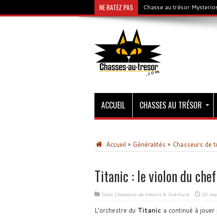
NE RATEZ PAS
Chasse au trésor Mysterios
ACCUEIL
CHASSES AU TRÉSOR
Accueil
»
Généralités
»
Chasseurs de t
Titanic : le violon du chef
Dans
Chasseurs de trésors & Aventure
20 ma
L’orchestre du
Titanic
a continué à jouer 