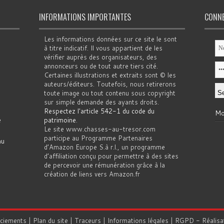
INFORMATIONS IMPORTANTES
CONN
Les informations données sur ce site le sont
à titre indicatif. Il vous appartient de les
vérifier auprès des organisateurs, des
annonceurs ou de tout autre tiers cité.
Certaines illustrations et extraits sont © les
auteurs/éditeurs. Toutefois, nous retirerons
toute image ou tout contenu sous copyright
sur simple demande des ayants droits.
Respectez l'article 542-1 du code du
Mo
e
patrimoine
.
Le site www.chasses-au-tresor.com
participe au Programme Partenaires
au
d’Amazon Europe S.à r.l., un programme
d’affiliation conçu pour permettre à des sites
de percevoir une rémunération grâce à la
création de liens vers Amazon.fr
rciements
|
Plan du site
|
Traceurs
|
Informations légales
|
RGPD
- Réalisa