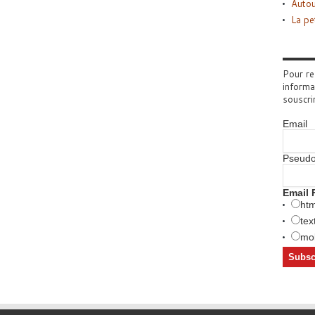
Autou
La pe
Pour re
informa
souscri
Email
Pseud
Email 
htm
tex
mob