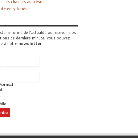
r des chasses au trésor
tite encyclopédie
ster informé de l'actualité ou recevoir nos
tions de dernière minute, vous pouvez
re à notre
newsletter
.
o
Format
l
t
ile