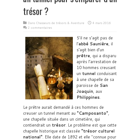
trésor ?
Dans
Chasseurs de trésors & Aventure
4 mars 2016
2 commentaires
S’il ne s’agit pas de
l’
abbé Saunière
, il
s’agit bien d’un
prêtre
, qui a disparu
après l’arrestation de
10 hommes creusant
un
tunnel
conduisant
à une chapelle de sa
paroisse de
San
Joaquin
, aux
Philippines
.
Le prêtre aurait demandé à ces hommes de
creuser un tunnel menant au
Camposanto
,
une chapelle située dans un cimetière, qui
contiendrait un
trésor
. Le problème est que cette
chapelle historique est classée
trésor culturel
national
. Elle date de 1892 et elle
connue pour