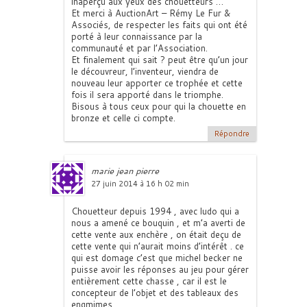
inaperçu aux yeux des chouetteurs …
Et merci à AuctionArt – Rémy Le Fur &
Associés, de respecter les faits qui ont été
porté à leur connaissance par la
communauté et par l’Association.
Et finalement qui sait ? peut être qu’un jour
le découvreur, l’inventeur, viendra de
nouveau leur apporter ce trophée et cette
fois il sera apporté dans le triomphe.
Bisous à tous ceux pour qui la chouette en
bronze et celle ci compte.
Répondre
marie jean pierre
27 juin 2014 à 16 h 02 min
Chouetteur depuis 1994 , avec ludo qui a
nous a amené ce bouquin , et m’a averti de
cette vente aux enchère , on était deçu de
cette vente qui n’aurait moins d’intérêt . ce
qui est domage c’est que michel becker ne
puisse avoir les réponses au jeu pour gérer
entièrement cette chasse , car il est le
concepteur de l’objet et des tableaux des
engmimes .