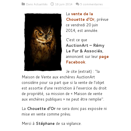
Dans
Actualités
16 juin 2014
5 commentaires
La
vente de la
Chouette d’Or
, prévue
ce vendredi 20 juin
2014, est annulée.
C’est ce que
AuctionArt – Rémy
Le Fur & Associés
,
annoncent sur leur
page
Facebook
.
Je cite (extrait) :
la
Maison de Vente aux enchères AuctionArt
considère pour sa part que si la vente de l’objet
est assortie d’une restriction à l’exercice du droit
de propriété, sa mission de « Maison de vente
aux enchères publiques » ne peut être remplie
.
La
Chouette d’Or
ne sera donc pas exposée ni
mise en vente comme prévu.
Merci à
Stéphane
de sa vigilance.