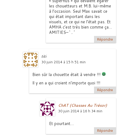
« superflus » qui devaient égarer
les chouetteurs et M.B. lui-même
à l’occasion. Seul Max savait ce
qui était important dans les
visuels, et ce qui ne l’était pas. Et
AMHA c’est très bien comme ça…
AMITIES–^..^
Répondre
titi
30 juin 2014 à 15 h 51 min
Bien sûr la chouette était à vendre !!!
Il y en a qui croient n’importe quoi !!!
Répondre
ChAT (Chasses Au Trésor)
30 juin 2014 à 16 h 34 min
Et pourtant…
Répondre