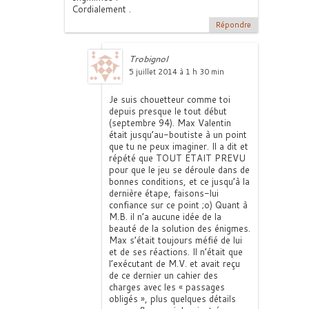
Cordialement .
Répondre
Trobignol
5 juillet 2014 à 1 h 30 min
Je suis chouetteur comme toi
depuis presque le tout début
(septembre 94). Max Valentin
était jusqu’au-boutiste à un point
que tu ne peux imaginer. Il a dit et
répété que TOUT ETAIT PREVU
pour que le jeu se déroule dans de
bonnes conditions, et ce jusqu’à la
dernière étape, faisons-lui
confiance sur ce point ;o) Quant à
M.B. il n’a aucune idée de la
beauté de la solution des énigmes.
Max s’était toujours méfié de lui
et de ses réactions. Il n’était que
l’exécutant de M.V. et avait reçu
de ce dernier un cahier des
charges avec les « passages
obligés », plus quelques détails