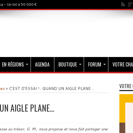
a - Un lot à 50 000 €
EN RÉGIONS
AGENDA
BOUTIQUE
FORUM
VOTRE CHA
VOTRE 
mes
»
C’EST D’ESSAI ! : QUAND UN AIGLE PLANE…
D UN AIGLE PLANE…
asse au trésor, G. M., nous propose et nous fait partager une