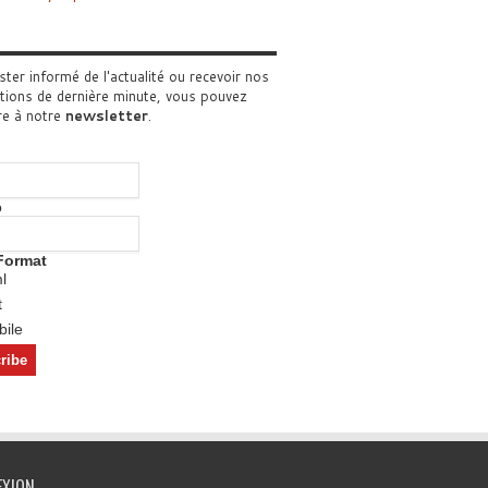
ster informé de l'actualité ou recevoir nos
tions de dernière minute, vous pouvez
re à notre
newsletter
.
o
Format
l
t
ile
EXION