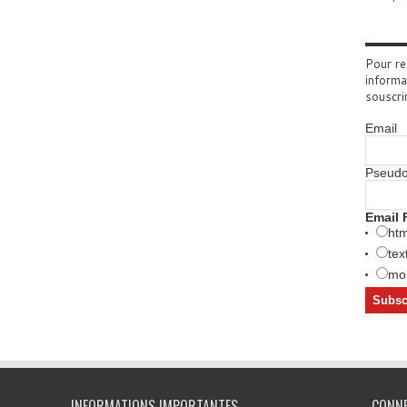
Pour re
informa
souscri
Email
Pseud
Email 
htm
tex
mob
INFORMATIONS IMPORTANTES
CONN