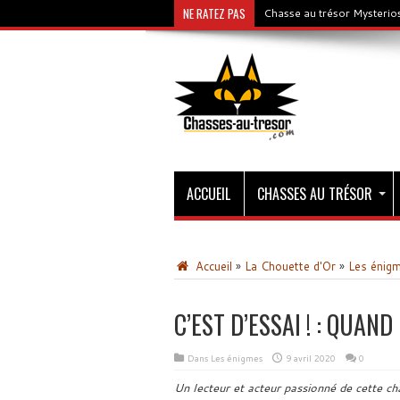
NE RATEZ PAS
Chasse au trésor Mysterios
ACCUEIL
CHASSES AU TRÉSOR
Accueil
»
La Chouette d'Or
»
Les énig
C’EST D’ESSAI ! : QUAN
Dans
Les énigmes
9 avril 2020
0
Un lecteur et acteur passionné de cette ch