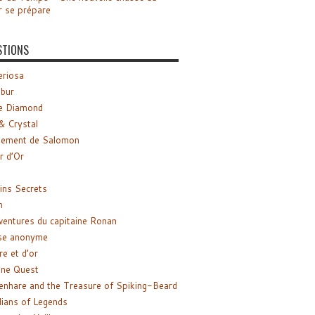
r se prépare
STIONS
riosa
ibur
e Diamond
& Crystal
gement de Salomon
ir d’Or
ns Secrets
m
ventures du capitaine Ronan
se anonyme
re et d’or
ne Quest
enhare and the Treasure of Spiking-Beard
ians of Legends