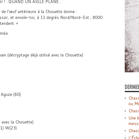
AI ! : QUAND UN AIGLE PLANE…
de l’œuf antérieure à la Chouette donne :
essor, et envole-toi, à 11 degrés Nord/Nord-Est ; 8000
ttendent. »
oméo.
in (décryptage déjà utilisé avec la Chouette)
DERNIE
 Aguze (60)
Chass
ou M
Chass
Une b
é avec la Chouette)
mess
31) W(23)
Chass
L’Éch