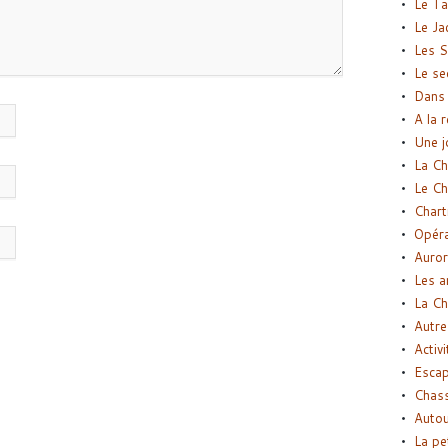
Le Ta
Le Ja
Les S
Le se
Dans 
A la 
Une j
La Ch
Le Ch
Chart
Opéra
Auror
Les a
La Ch
Autre
Activi
Esca
Chass
Autou
La pe