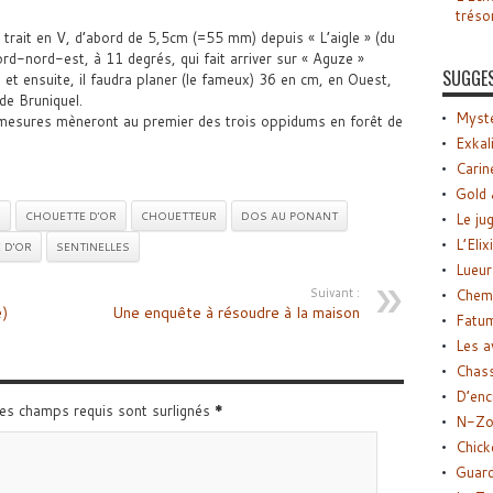
tréso
un trait en V, d’abord de 5,5cm (=55 mm) depuis « L’aigle » (du
ord-nord-est, à 11 degrés, qui fait arriver sur « Aguze »
SUGGE
 et ensuite, il faudra planer (le fameux) 36 en cm, en Ouest,
 de Bruniquel.
Myste
 mesures mèneront au premier des trois oppidums en forêt de
Exkal
Carin
Gold 
S
CHOUETTE D'OR
CHOUETTEUR
DOS AU PONANT
Le ju
L’Elix
 D'OR
SENTINELLES
Lueur
Suivant :
Chemi
e)
Une enquête à résoudre à la maison
Fatu
Les a
Chas
D’enc
Les champs requis sont surlignés
*
N-Zo
Chick
Guard