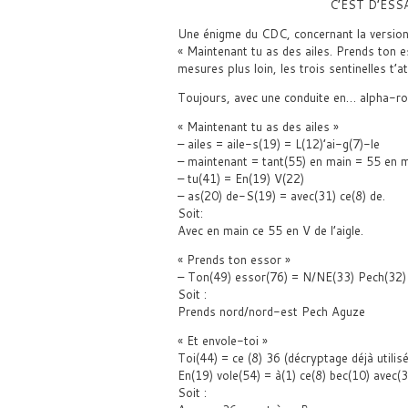
C’EST D’ESS
Une énigme du CDC, concernant la version 
« Maintenant tu as des ailes. Prends ton 
mesures plus loin, les trois sentinelles t’a
Toujours, avec une conduite en… alpha-r
« Maintenant tu as des ailes »
– ailes = aile-s(19) = L(12)’ai-g(7)-le
– maintenant = tant(55) en main = 55 en ma
– tu(41) = En(19) V(22)
– as(20) de-S(19) = avec(31) ce(8) de.
Soit:
Avec en main ce 55 en V de l’aigle.
« Prends ton essor »
– Ton(49) essor(76) = N/NE(33) Pech(32)
Soit :
Prends nord/nord-est Pech Aguze
« Et envole-toi »
Toi(44) = ce (8) 36 (décryptage déjà utilis
En(19) vole(54) = à(1) ce(8) bec(10) avec(
Soit :