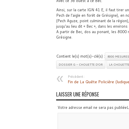
Avec ce 36 ouest à ce Bec.
Ainsi, sur la carte IGN 41 E, il faut tirer 
Pech de l’aigle en forêt de Grésigne), en n
(Pech Aguze, point culminant de la région),
jusqu’au lieu dit « Bec », dans les environs
A partir de Bec, dos au ponant, les 8000
Grésigne.
Contient le(s) mot(s)-clé(s) :
8000 MESURE
DOSSIER G - CHOUETTE D'OR
LA CHOUETTE
Précédent :
Fin de La Quête Policière (ludiqu
LAISSER UNE RÉPONSE
Votre adresse email ne sera pas publiée