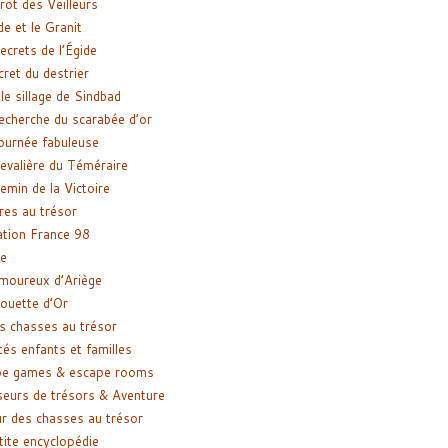
rot des Veilleurs
de et le Granit
ecrets de l’Égide
cret du destrier
le sillage de Sindbad
recherche du scarabée d’or
ournée fabuleuse
evalière du Téméraire
emin de la Victoire
res au trésor
tion France 98
e
moureux d’Ariège
ouette d’Or
s chasses au trésor
tés enfants et familles
pe games & escape rooms
eurs de trésors & Aventure
r des chasses au trésor
tite encyclopédie