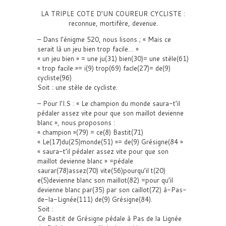
LA TRIPLE COTE D’UN COUREUR CYCLISTE :
reconnue, mortifère, devenue.
– Dans l’énigme 520, nous lisons ; « Mais ce
serait là un jeu bien trop facile… »
« un jeu bien » = une ju(31) bien(30)= une stèle(61)
« trop facile »= i(9) trop(69) facle(27)= de(9)
cycliste(96)
Soit : une stèle de cycliste.
– Pour l’I.S : « Le champion du monde saura-t’il
pédaler assez vite pour que son maillot devienne
blanc », nous proposons :
« champion »(79) = ce(8) Bastit(71)
« Le(17)du(25)monde(51) »= de(9) Grésigne(84 »
« saura-t’il pédaler assez vite pour que son
maillot devienne blanc » =pédale
saurar(78)assez(70) vite(56)pourqu’il t(20)
e(5)devienne blanc son maillot(82) =pour qu’il
devienne blanc par(35) par son caillot(72) à-Pas-
de-la-Lignée(111) de(9) Grésigne(84).
Soit :
Ce Bastit de Grésigne pédale à Pas de la Lignée