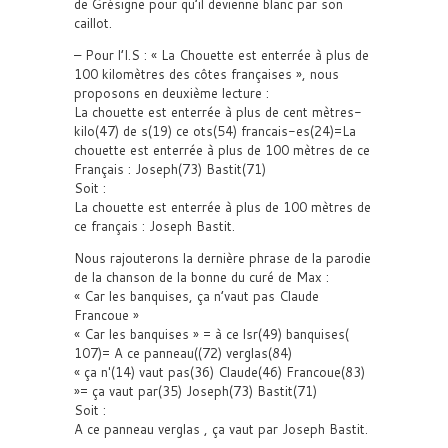
de Grésigne pour qu’il devienne blanc par son
caillot.
– Pour l’I.S : « La Chouette est enterrée à plus de
100 kilomètres des côtes françaises », nous
proposons en deuxième lecture :
La chouette est enterrée à plus de cent mètres-
kilo(47) de s(19) ce ots(54) francais-es(24)=La
chouette est enterrée à plus de 100 mètres de ce
Français : Joseph(73) Bastit(71)
Soit :
La chouette est enterrée à plus de 100 mètres de
ce français : Joseph Bastit.
Nous rajouterons la dernière phrase de la parodie
de la chanson de la bonne du curé de Max :
« Car les banquises, ça n’vaut pas Claude
Francoue »
« Car les banquises » = à ce lsr(49) banquises(
107)= A ce panneau((72) verglas(84)
« ça n'(14) vaut pas(36) Claude(46) Francoue(83)
»= ça vaut par(35) Joseph(73) Bastit(71)
Soit :
A ce panneau verglas , ça vaut par Joseph Bastit.