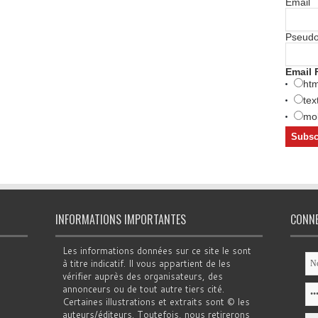
Email
Pseud
Email 
htm
tex
mob
INFORMATIONS IMPORTANTES
CONN
Les informations données sur ce site le sont
à titre indicatif. Il vous appartient de les
vérifier auprès des organisateurs, des
annonceurs ou de tout autre tiers cité.
Certaines illustrations et extraits sont © les
auteurs/éditeurs. Toutefois, nous retirerons