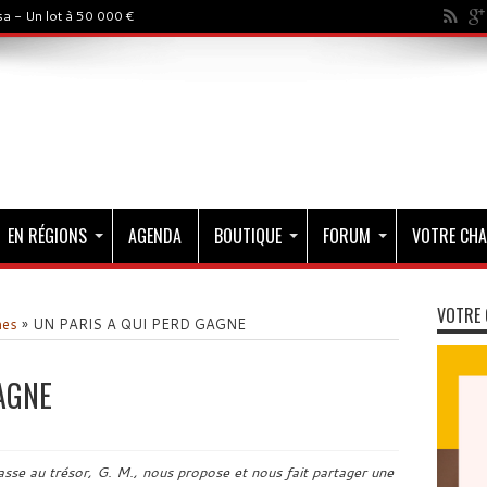
a - Un lot à 50 000 €
EN RÉGIONS
AGENDA
BOUTIQUE
FORUM
VOTRE CHA
VOTRE 
mes
»
UN PARIS A QUI PERD GAGNE
AGNE
asse au trésor, G. M., nous propose et nous fait partager une