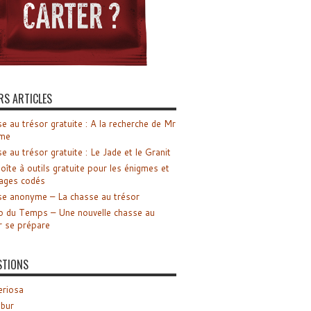
RS ARTICLES
e au trésor gratuite : A la recherche de Mr
me
e au trésor gratuite : Le Jade et le Granit
oîte à outils gratuite pour les énigmes et
ages codés
e anonyme – La chasse au trésor
o du Temps – Une nouvelle chasse au
r se prépare
STIONS
riosa
ibur