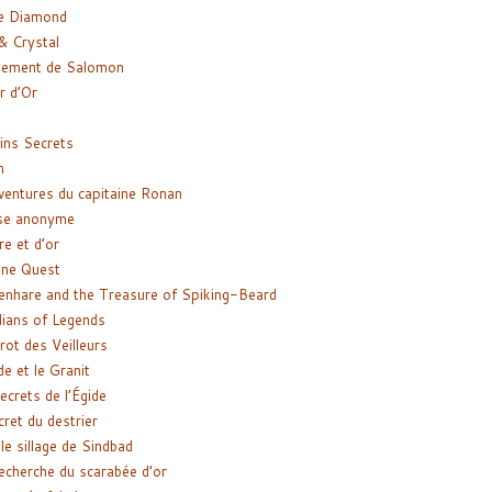
e Diamond
& Crystal
gement de Salomon
ir d’Or
ns Secrets
m
ventures du capitaine Ronan
se anonyme
re et d’or
ne Quest
enhare and the Treasure of Spiking-Beard
ians of Legends
rot des Veilleurs
de et le Granit
ecrets de l’Égide
cret du destrier
le sillage de Sindbad
recherche du scarabée d’or