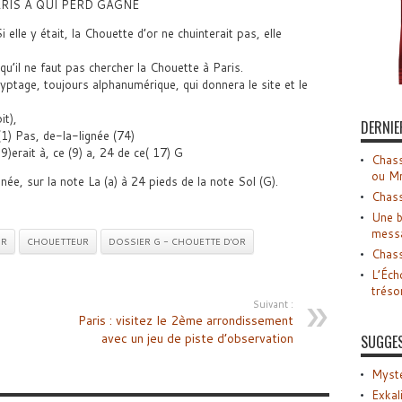
RIS A QUI PERD GAGNE
i elle y était, la Chouette d’or ne chuinterait pas, elle
u’il ne faut pas chercher la Chouette à Paris.
tage, toujours alphanumérique, qui donnera le site et le
it),
DERNIE
(1) Pas, de-la-lignée (74)
9)erait à, ce (9) a, 24 de ce( 17) G
Chass
ou M
née, sur la note La (a) à 24 pieds de la note Sol (G).
Chass
Une b
mess
OR
CHOUETTEUR
DOSSIER G - CHOUETTE D'OR
Chass
L’Éch
tréso
Suivant :
Paris : visitez le 2ème arrondissement
avec un jeu de piste d’observation
SUGGE
Myste
Exkal