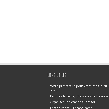
LIENS UTILES
Votre prestataire pour votre chasse au
trésor
Pour les lecteurs, chasseurs de trésorsr
Organiser une chasse au trésor
Escape room - Escape game