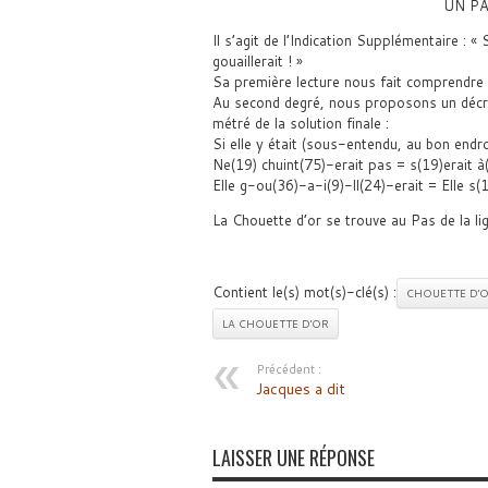
UN PA
Il s’agit de l’Indication Supplémentaire : « S
gouaillerait ! »
Sa première lecture nous fait comprendre q
Au second degré, nous proposons un décryp
métré de la solution finale :
Si elle y était (sous-entendu, au bon endro
Ne(19) chuint(75)-erait pas = s(19)erait à
Elle g-ou(36)-a-i(9)-ll(24)-erait = Elle s(1
La Chouette d’or se trouve au Pas de la lig
Contient le(s) mot(s)-clé(s) :
CHOUETTE D'
LA CHOUETTE D'OR
Précédent :
Jacques a dit
LAISSER UNE RÉPONSE