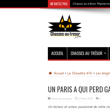
NE RATEZ PAS
Chasse au trésor Mysterios
ACCUEIL
CHASSES AU TRÉSOR
Accueil
»
La Chouette d'Or
»
Les énig
UN PARIS A QUI PERD G
Dans
Les énigmes
29 mai 2020
0
Un lecteur et acteur passionné de cette ch