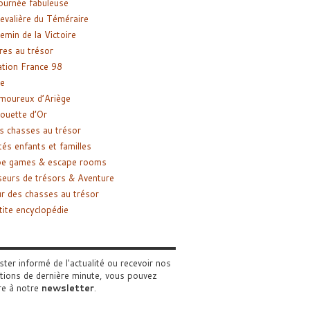
ournée fabuleuse
evalière du Téméraire
emin de la Victoire
res au trésor
tion France 98
e
moureux d’Ariège
ouette d’Or
s chasses au trésor
tés enfants et familles
pe games & escape rooms
eurs de trésors & Aventure
r des chasses au trésor
tite encyclopédie
ster informé de l'actualité ou recevoir nos
tions de dernière minute, vous pouvez
re à notre
newsletter
.