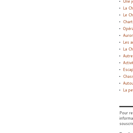
Une j
La Ch
Le Ch
Chart
Opéra
Auror
Les a
La Ch
Autre
Activi
Esca
Chass
Autou
La pe
Pour re
informa
souscri