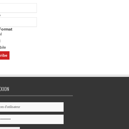
o
Format
l
t
ile
EXION