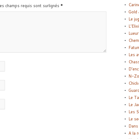
Carin
Les champs requis sont surlignés
*
Gold 
Le ju
L’Elix
Lueur
Chemi
Fatu
Les a
Chas
D’enc
N-Zo
Chick
Guard
Le Ta
Le Ja
Les S
Le se
Dans 
A la 