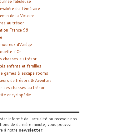
ournée fabuleuse
evalière du Téméraire
emin de la Victoire
res au trésor
tion France 98
e
moureux d’Ariège
ouette d’Or
s chasses au trésor
tés enfants et familles
pe games & escape rooms
eurs de trésors & Aventure
r des chasses au trésor
tite encyclopédie
ster informé de l'actualité ou recevoir nos
tions de dernière minute, vous pouvez
re à notre
newsletter
.