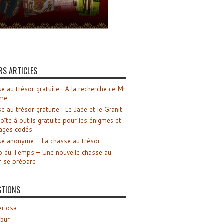
RS ARTICLES
e au trésor gratuite : A la recherche de Mr
me
e au trésor gratuite : Le Jade et le Granit
oîte à outils gratuite pour les énigmes et
ages codés
e anonyme – La chasse au trésor
o du Temps – Une nouvelle chasse au
r se prépare
STIONS
riosa
ibur