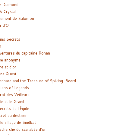
e Diamond
& Crystal
gement de Salomon
ir d’Or
ns Secrets
m
ventures du capitaine Ronan
se anonyme
re et d’or
ne Quest
enhare and the Treasure of Spiking-Beard
ians of Legends
rot des Veilleurs
de et le Granit
ecrets de l’Égide
cret du destrier
le sillage de Sindbad
recherche du scarabée d’or