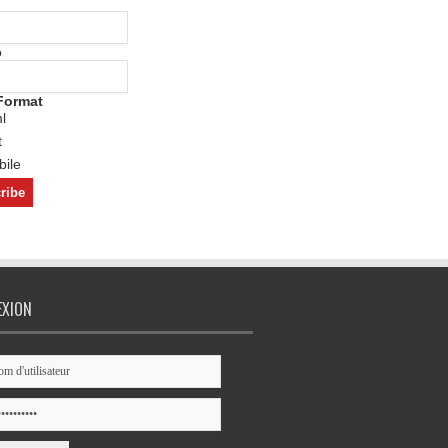
o
Format
l
t
ile
EXION