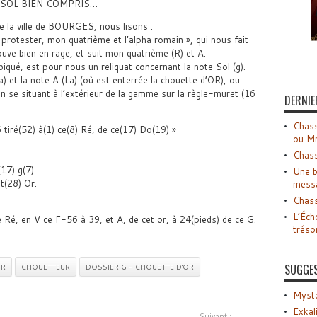
SOL BIEN COMPRIS…
e la ville de BOURGES, nous lisons :
 protester, mon quatrième et l’alpha romain », qui nous fait
trouve bien en rage, et suit mon quatrième (R) et A.
iqué, est pour nous un reliquat concernant la note Sol (g).
Fa) et la note A (La) (où est enterrée la chouette d’OR), ou
n se situant à l’extérieur de la gamme sur la règle-muret (16
DERNIE
Chass
 tiré(52) à(1) ce(8) Ré, de ce(17) Do(19) »
ou M
Chass
(17) g(7)
Une b
t(28) Or.
mess
Chass
L’Éch
e Ré, en V ce F-56 à 39, et A, de cet or, à 24(pieds) de ce G.
tréso
SUGGE
OR
CHOUETTEUR
DOSSIER G - CHOUETTE D'OR
Myste
Exkal
Suivant :