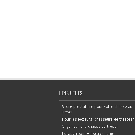
LIENS UTILES
Votre prestataire pour votre chasse au
trésor
Pour les lecteurs, chasseurs de trésorsr
Organiser une chasse au trésor
Escape room - Escape game