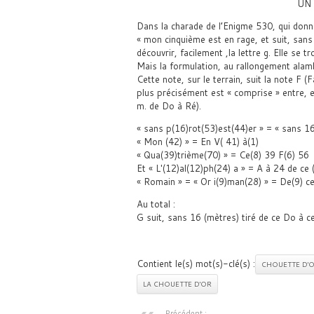
UN 
Dans la charade de l’Enigme 530, qui donn
« mon cinquième est en rage, et suit, sans
découvrir, facilement ,la lettre g. Elle se 
Mais la formulation, au rallongement alamb
Cette note, sur le terrain, suit la note F (
plus précisément est « comprise » entre, e
m. de Do à Ré).
« sans p(16)rot(53)est(44)er » = « sans 16
« Mon (42) » = En V( 41) à(1)
« Qua(39)trième(70) » = Ce(8) 39 F(6) 56
Et « L'(12)al(12)ph(24) a » = A à 24 de ce 
« Romain » = « Or i(9)man(28) » = De(9) ce
Au total :
G suit, sans 16 (mètres) tiré de ce Do à c
Contient le(s) mot(s)-clé(s) :
CHOUETTE D'
LA CHOUETTE D'OR
Précédent :