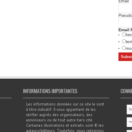
Email
Pseud
Email 
htm
tex
mob
INFORMATIONS IMPORTANTES
CONN
Les informations données sur ce site le sont
à titre indicatif. Il vous appartient de les
vérifier auprès des organisateurs, des
annonceurs ou de tout autre tiers cité.
Certaines illustrations et extraits sont © les
auteurs/éditeurs. Toutefois, nous retirerons