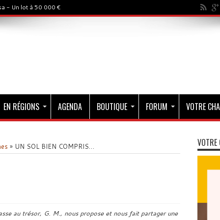
a - Un lot à 50 000 €
EN RÉGIONS
AGENDA
BOUTIQUE
FORUM
VOTRE CHA
VOTRE 
mes
»
UN SOL BIEN COMPRIS…
asse au trésor, G. M., nous propose et nous fait partager une