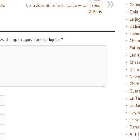
Carin
tte
Le trésor du roi de France – Un Trésor
à Paris
Gold 
Le ju
L’Elix
Lueur
Les champs requis sont surlignés
*
Chemi
Fatu
Les a
Chas
D’enc
N-Zo
Chick
Guard
Le Ta
Le Ja
Les S
Le se
Dans 
A la 