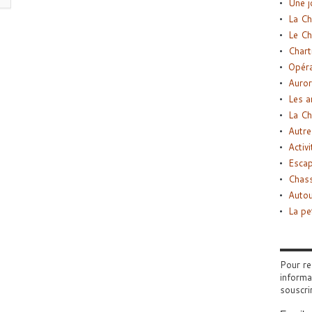
Une j
La Ch
Le Ch
Chart
Opéra
Auror
Les a
La Ch
Autre
Activi
Esca
Chass
Autou
La pe
Pour re
informa
souscri