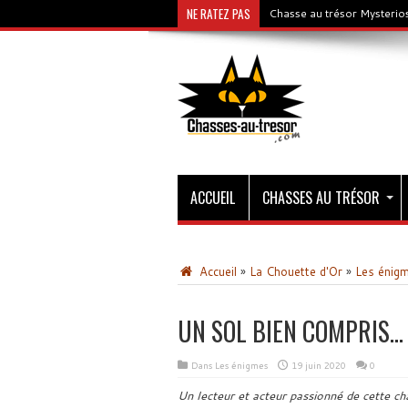
NE RATEZ PAS
Chasse au trésor Mysterios
ACCUEIL
CHASSES AU TRÉSOR
Accueil
»
La Chouette d'Or
»
Les énig
UN SOL BIEN COMPRIS…
Dans
Les énigmes
19 juin 2020
0
Un lecteur et acteur passionné de cette ch