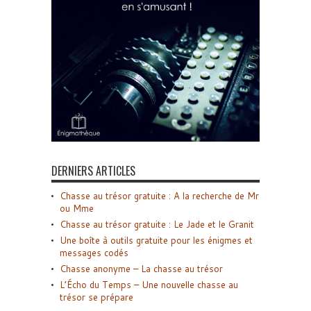
DERNIERS ARTICLES
Chasse au trésor gratuite : A la recherche de Mr
ou Mme
Chasse au trésor gratuite : Le Jade et le Granit
Une boîte à outils gratuite pour les énigmes et
messages codés
Chasse anonyme – La chasse au trésor
L’Écho du Temps – Une nouvelle chasse au
trésor se prépare