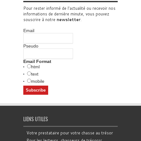
Pour rester informé de l'actualité ou recevoir nos
informations de dernière minute, vous pouvez
souscrire à notre
newsletter
.
Email
Pseudo
Email Format
html
text
mobile
LIENS UTILES
Votre prestataire pour votre chasse au trésor
Pour les lecteurs, chasseurs de trésorsr