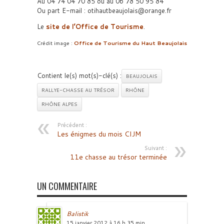
Au 04 74 04 70 85 ou au 06 78 50 95 84
Ou part E-mail : otihautbeaujolais@orange.fr
Le
site de l’Office de Tourisme
.
Crédit image :
Office de Tourisme du Haut Beaujolais
Contient le(s) mot(s)-clé(s) :
BEAUJOLAIS
RALLYE-CHASSE AU TRÉSOR
RHÔNE
RHÔNE ALPES
Précédent :
Les énigmes du mois CIJM
Suivant :
11e chasse au trésor terminée
UN COMMENTAIRE
Balistik
15 janvier 2012 à 16 h 35 min