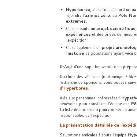
Hyperborea
, c’est tout d’abord un
pa
rejoindre l’
azimut zéro
, au
Pôle No
extrêmes
.
C’est ensuite un
projet scientifique
expériences
et des prises de mesure
l’expédition.
C’est également un
projet archéolog
l’
histoire
de populations ayant vécu bie
Il s’agit d’une superbe aventure en prépara
Du choix des véhicules (motoneiges / Ski-d
recherche de sponsors, vous pouvez suivre
d’Hyperborea
.
Avis aux personnes intéressées :
Hyperb
bénévoles pour constituer l’équipe des
Pô
La liste des postes à pourvoir sera tran
responsables de l’expédition.
La présentation détaillée de l’expédi
Salutations amicales à toute l’équipe
Hyp