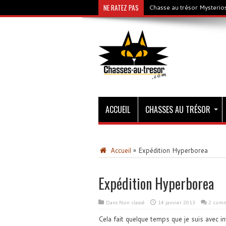
NE RATEZ PAS
Chasse au trésor Mysterios
ACCUEIL
CHASSES AU TRÉSOR
Accueil
»
Expédition Hyperborea
Expédition Hyperborea
Dans Non classé
14 janvier 2013
2 comm
Cela fait quelque temps que je suis avec int