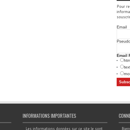
Pour re
informa
souscri
Email
Pseud
Email 
htm
tex
mob
INFORMATIONS IMPORTANTES
CONN
Les informations données sur ce site le sont
Bien