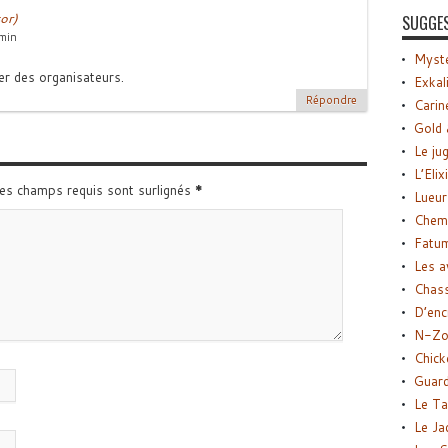
or)
SUGGE
min
Myste
r des organisateurs.
Exkal
Répondre
Carin
Gold 
Le ju
L’Elix
Les champs requis sont surlignés
*
Lueur
Chemi
Fatu
Les a
Chas
D’enc
N-Zo
Chick
Guard
Le Ta
Le Ja