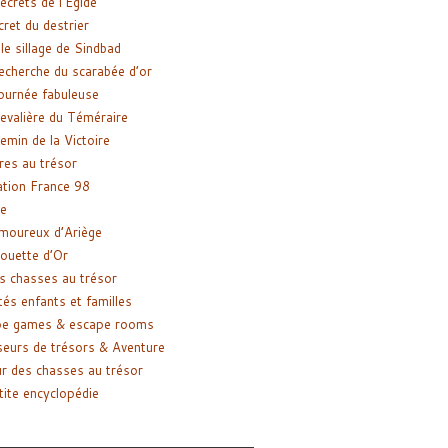
ecrets de l’Égide
cret du destrier
le sillage de Sindbad
recherche du scarabée d’or
ournée fabuleuse
evalière du Téméraire
emin de la Victoire
res au trésor
tion France 98
e
moureux d’Ariège
ouette d’Or
s chasses au trésor
tés enfants et familles
pe games & escape rooms
eurs de trésors & Aventure
r des chasses au trésor
tite encyclopédie