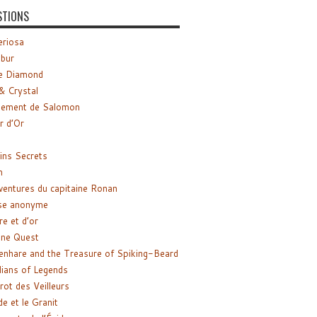
STIONS
riosa
ibur
e Diamond
& Crystal
gement de Salomon
ir d’Or
ns Secrets
m
ventures du capitaine Ronan
se anonyme
re et d’or
ne Quest
enhare and the Treasure of Spiking-Beard
ians of Legends
rot des Veilleurs
de et le Granit