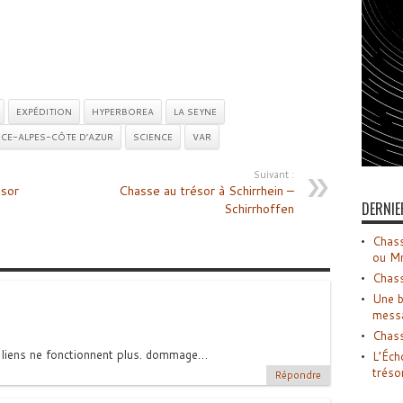
EXPÉDITION
HYPERBOREA
LA SEYNE
CE-ALPES-CÔTE D’AZUR
SCIENCE
VAR
Suivant :
ésor
Chasse au trésor à Schirrhein –
DERNIE
Schirrhoffen
Chass
ou M
Chass
Une b
mess
Chass
s liens ne fonctionnent plus. dommage…
L’Éch
tréso
Répondre