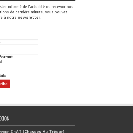
ster informé de l'actualité ou recevoir nos
tions de dernière minute, vous pouvez
re à notre
newsletter
.
o
Format
l
t
ile
EXION
venue
ChAT (Chasses Au Trésor)
.