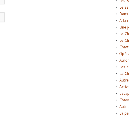
Les S
Le se
Dans 
A la 
Une j
La Ch
Le Ch
Chart
Opéra
Auror
Les a
La Ch
Autre
Activi
Esca
Chass
Autou
La pe