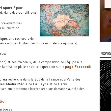
ri sportif
pour
rd
, dans des
conditions
, prévoyant des
s au cours de
ique
, à la recherche de
n avant les Inuites : les Tinuites (paléo-esquimaux).
INSPIR
tion.
oo) et des traineaux, de la composition de l’équipe à la
 la mise en place de cette expédition sur la
page Facebook
orea
recherche dans le Sud de la France et à Paris des
les Média Média
de
La Seyne
et de
Paris
.
smises aux personnes intéressées sur demande auprès des
tion
.
erborea
.