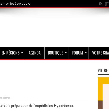
a - Un lot à 50 000 €
EN RÉGIONS
AGENDA
BOUTIQUE
FORUM
VOTRE CHA
VOTRE 
entaires
érêt la préparation de l’
expédition Hyperborea
.