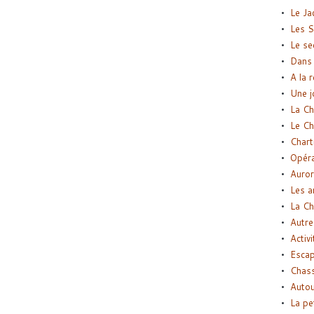
Le Ja
Les S
Le se
Dans 
A la 
Une j
La Ch
Le Ch
Chart
Opéra
Auror
Les a
La Ch
Autre
Activi
Esca
Chass
Autou
La pe