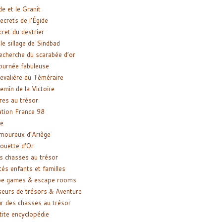
de et le Granit
ecrets de l’Égide
cret du destrier
le sillage de Sindbad
recherche du scarabée d’or
ournée fabuleuse
evalière du Téméraire
emin de la Victoire
res au trésor
tion France 98
e
moureux d’Ariège
ouette d’Or
s chasses au trésor
tés enfants et familles
pe games & escape rooms
eurs de trésors & Aventure
r des chasses au trésor
tite encyclopédie