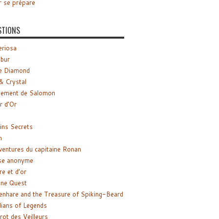
r se prépare
STIONS
riosa
ibur
e Diamond
& Crystal
gement de Salomon
ir d’Or
ns Secrets
m
ventures du capitaine Ronan
se anonyme
re et d’or
ne Quest
enhare and the Treasure of Spiking-Beard
ians of Legends
rot des Veilleurs