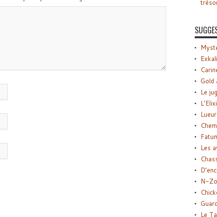
tréso
SUGGE
Myste
Exkal
Carin
Gold 
Le ju
L’Elix
Lueur
Chemi
Fatu
Les a
Chas
D’enc
N-Zo
Chick
Guard
Le Ta