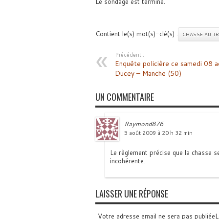
Le sondage est terminé.
Contient le(s) mot(s)-clé(s) :
CHASSE AU T
Précédent :
Enquête policière ce samedi 08 a
Ducey – Manche (50)
UN COMMENTAIRE
Raymond876
5 août 2009 à 20 h 32 min
Le règlement précise que la chasse s
incohérente.
LAISSER UNE RÉPONSE
Votre adresse email ne sera pas publiée