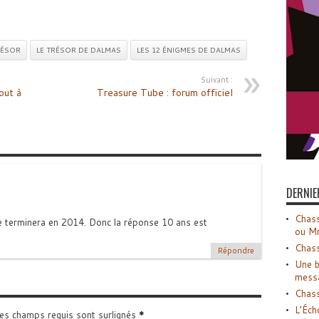
RÉSOR
LE TRÉSOR DE DALMAS
LES 12 ÉNIGMES DE DALMAS
Suivant :
out à
Treasure Tube : forum officiel
DERNIE
Chass
e terminera en 2014. Donc la réponse 10 ans est
ou M
Chass
Répondre
Une b
mess
Chass
L’Éch
Les champs requis sont surlignés
*