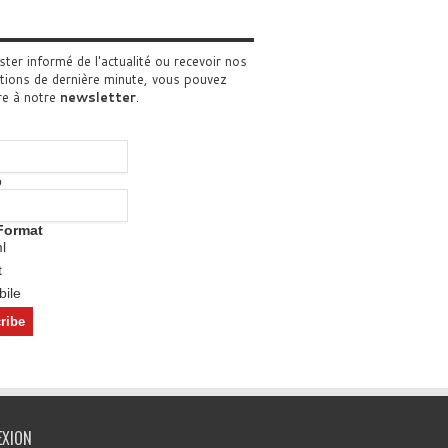
ster informé de l'actualité ou recevoir nos
tions de dernière minute, vous pouvez
re à notre
newsletter
.
o
Format
l
t
ile
EXION