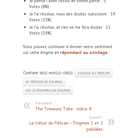
Je pense l’avoir résolu en bonne partie : 5
Votes (8%)
Je l’ai résolue, mais des doutes subsistent : 19
Votes (33%)
Je l’ai résolue, et rien ne me fera douter : 11
Votes (19%)
Vous pouvez continuer à donner votre sentiment
sur cette énigme en
répondant au sondage
.
Contient le(s) mot(s)-clé(s) :
CHASSE AU TRÉSOR
LE TRÉSOR DE DALMAS
LES 12 ÉNIGMES DE DALMAS
Précédent :
The Treasure Tube : indice 4
Suivant :
Le trésor du Pélican – Enigmes 1 et 2
publiées